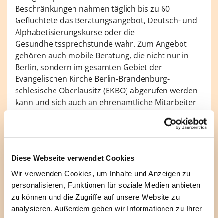
Beschränkungen nahmen täglich bis zu 60
Geflüchtete das Beratungsangebot, Deutsch- und
Alphabetisierungskurse oder die
Gesundheitssprechstunde wahr. Zum Angebot
gehören auch mobile Beratung, die nicht nur in
Berlin, sondern im gesamten Gebiet der
Evangelischen Kirche Berlin-Brandenburg-
schlesische Oberlausitz (EKBO) abgerufen werden
kann und sich auch an ehrenamtliche Mitarbeiter
richtet. Regelmäßige kulturelle Veranstaltungen,
etwa das Format Open-Stage, bei dem Geflüchtete
ihr Können im Bereich Musik, Tanz, Akrobatik oder
Theater zeigen, gehören unter normalen
Diese Webseite verwendet Cookies
Umständen ebenso zum festen Programm der
Flüchtlingskirche wie der täglich geöffnete
Wir verwenden Cookies, um Inhalte und Anzeigen zu
Treffpunkt mit Café oder ein internationales
personalisieren, Funktionen für soziale Medien anbieten
Dinner.
zu können und die Zugriffe auf unsere Website zu
analysieren. Außerdem geben wir Informationen zu Ihrer