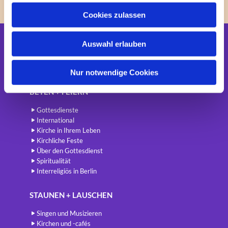
u
Cookies zulassen
s
w
Auswahl erlauben
a
Startseite
h
Newsletter
l
Nur notwendige Cookies
BETEN + FEIERN
Gottesdienste
International
Kirche in Ihrem Leben
Kirchliche Feste
Über den Gottesdienst
Spiritualität
Interreligiös in Berlin
STAUNEN + LAUSCHEN
Singen und Musizieren
Kirchen und -cafés