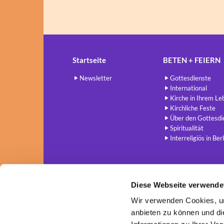
Startseite
BETEN + FEIERN
Newsletter
Gottesdienste
International
Kirche in Ihrem Le
Kirchliche Feste
Über den Gottesdi
Spiritualität
Interreligiös in Berl
Diese Webseite verwende
Wir verwenden Cookies, um
anbieten zu können und di