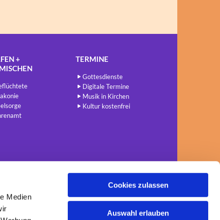
FEN +
TERMINE
NMISCHEN
Gottesdienste
flüchtete
Digitale Termine
akonie
Musik in Kirchen
elsorge
Kultur kostenfrei
hrenamt
Cookies zulassen
le Medien
ir
Auswahl erlauben