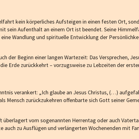
lfahrt kein körperliches Aufsteigen in einen festen Ort, son
amit sein Aufenthalt an einem Ort ist beendet. Seine Himmelf
ine Wandlung und spirituelle Entwicklung der Persönlichkeit, 
auch der Beginn einer langen Wartezeit: Das Versprechen, J
uf die Erde zurückkehrt – vorzugsweise zu Lebzeiten der erst
nntnis verankert: „Ich glaube an Jesus Christus, (…) aufgef
t als Mensch zurückzukehren offenbarte sich Gott seiner Ge
t überlagert vom sogenannten Herrentag oder auch Vatertag
te auch zu Ausflügen und verlängerten Wochenenden mit Fam