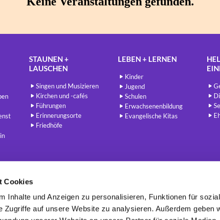
STAUNEN +
LEBEN + LERNEN
HEL
LAUSCHEN
EI
Kinder
Singen und Musizieren
Ge
Jugend
Kirchen und -cafés
Di
ben
Schulen
Führungen
Se
Erwachsenenbildung
Erinnerungsorte
E
enst
Evangelische Kitas
Friedhöfe
in
t Cookies
Berlin - Evangelisch
redaktion@berlin-evangelisch.de


 Inhalte und Anzeigen zu personalisieren, Funktionen für sozia
e Zugriffe auf unsere Website zu analysieren. Außerdem geben w