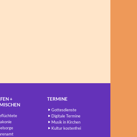
FEN +
TERMINE
NMISCHEN
Gottesdienste
flüchtete
Digitale Termine
akonie
Musik in Kirchen
elsorge
Kultur kostenfrei
hrenamt