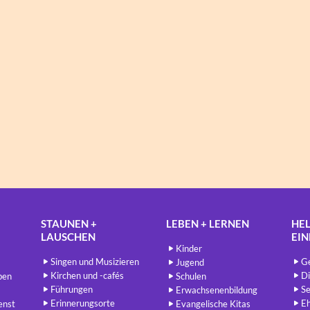
STAUNEN +
LEBEN + LERNEN
HEL
LAUSCHEN
EI
Kinder
Singen und Musizieren
Ge
Jugend
Kirchen und -cafés
Di
ben
Schulen
Führungen
Se
Erwachsenenbildung
Erinnerungsorte
E
enst
Evangelische Kitas