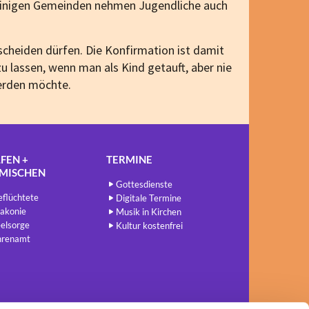
einigen Gemeinden nehmen Jugendliche auch
tscheiden dürfen. Die Konfirmation ist damit
u lassen, wenn man als Kind getauft, aber nie
rden möchte.
FEN +
TERMINE
NMISCHEN
Gottesdienste
flüchtete
Digitale Termine
akonie
Musik in Kirchen
elsorge
Kultur kostenfrei
hrenamt