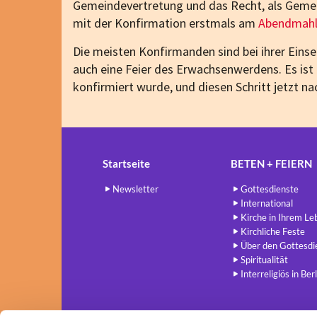
Gemeindevertretung und das Recht, als Gemei
mit der Konfirmation erstmals am
Abendmah
Die meisten Konfirmanden sind bei ihrer Einse
auch eine Feier des Erwachsenwerdens. Es ist 
konfirmiert wurde, und diesen Schritt jetzt na
Startseite
BETEN + FEIERN
Newsletter
Gottesdienste
International
Kirche in Ihrem Le
Kirchliche Feste
Über den Gottesdi
Spiritualität
Interreligiös in Berl