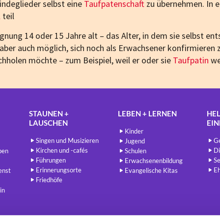
ndeglieder selbst eine
Taufpatenschaft
zu übernehmen. In 
l
teil
gnung 14 oder 15 Jahre alt – das Alter, in dem sie selbst en
aber auch möglich, sich noch als Erwachsener konfirmieren z
chholen möchte – zum Beispiel, weil er oder sie
Taufpatin
we
STAUNEN +
LEBEN + LERNEN
HEL
LAUSCHEN
EI
Kinder
Singen und Musizieren
Ge
Jugend
Kirchen und -cafés
Di
ben
Schulen
Führungen
Se
Erwachsenenbildung
Erinnerungsorte
E
enst
Evangelische Kitas
Friedhöfe
in