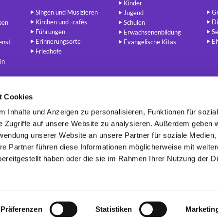
Kinder
Singen und Musizieren
Ge
Jugend
Kirchen und -cafés
Di
ben
Schulen
Führungen
Se
Erwachsenenbildung
Erinnerungsorte
E
enst
Evangelische Kitas
Friedhöfe
in
t Cookies
 Inhalte und Anzeigen zu personalisieren, Funktionen für sozia
Berlin - Evangelisch
redaktion@berlin-evangelisch.de


e Zugriffe auf unsere Website zu analysieren. Außerdem geben w
rwendung unserer Website an unsere Partner für soziale Medien
re Partner führen diese Informationen möglicherweise mit weite
Kontaktinformatione
n
Cookie-Richtlinie
Impressum
ereitgestellt haben oder die sie im Rahmen Ihrer Nutzung der D
Erklärung zur Barrierefreiheit

ChurchDesk-Login
Präferenzen
Statistiken
Marketin