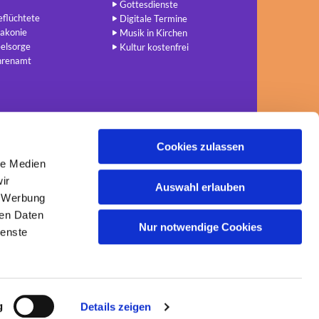
Gottesdienste
flüchtete
Digitale Termine
akonie
Musik in Kirchen
elsorge
Kultur kostenfrei
hrenamt
Cookies zulassen
le Medien
ir
Auswahl erlauben
, Werbung
ren Daten
Nur notwendige Cookies
ienste
g
Details zeigen