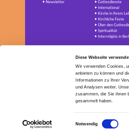
Newsletter
Gottesdienste
International
Kirche in Ihrem Le
Kirchliche Feste
Über den Gottesdi
Spiritualität
Interreligiös in Berl
Diese Webseite verwende
Wir verwenden Cookies, um
anbieten zu können und di
Informationen zu Ihrer Ve
und Analysen weiter. Unse
zusammen, die Sie ihnen b
gesammelt haben.
E
Notwendig
i