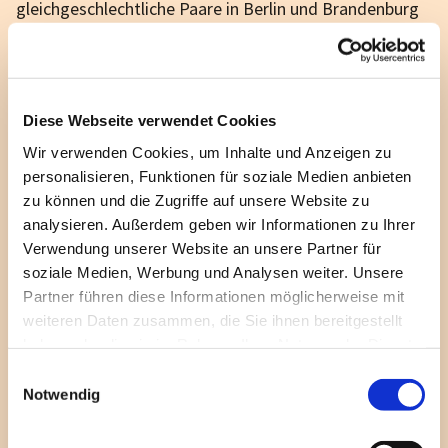
gleichgeschlechtliche Paare in Berlin und Brandenburg
kirchlich trauen lassen. Der Traugottesdienst wird dann
genauso wie der Gottesdienst zur Eheschließung von
Mann und Frau gefeiert und durch eine Eintragung ins
Kirchenbuch dokumentiert.
Diese Webseite verwendet Cookies
Wir verwenden Cookies, um Inhalte und Anzeigen zu
Standesamt
personalisieren, Funktionen für soziale Medien anbieten
Eine kirchliche Hochzeit allein hat nach deutschem
zu können und die Zugriffe auf unsere Website zu
Recht keine gesetzliche Gültigkeit. Die Eheleute
analysieren. Außerdem geben wir Informationen zu Ihrer
Verwendung unserer Website an unsere Partner für
müssen zuvor zivilrechtlich, also standesamtlich,
soziale Medien, Werbung und Analysen weiter. Unsere
geheiratet haben. Mit der kirchlichen Trauung allein
Partner führen diese Informationen möglicherweise mit
gelten sie nach staatlichem Recht weiterhin als
weiteren Daten zusammen, die Sie ihnen bereitgestellt
unverheiratet, haben also keine gesetzlichen
haben oder die sie im Rahmen Ihrer Nutzung der Dienste
Unterhaltsansprüche und dürfen beispielsweise keinen
gesammelt haben.
gemeinsamen Ehenamen führen. Anders als in der
E
Notwendig
katholischen Kirche ist die Trauung aber kein
i
n
Sakrament. Eine spätere Trennung bleibt, so
w