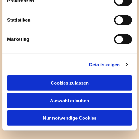
Präferenzen
i
l
TERMINE

l
Statistiken
i
g
Marketing
u
n
g
Details zeigen
s
a
u
Cookies zulassen
s
w
Auswahl erlauben
a
h
l
Nur notwendige Cookies