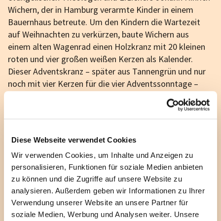
Wichern, der in Hamburg verarmte Kinder in einem
Bauernhaus betreute. Um den Kindern die Wartezeit
auf Weihnachten zu verkürzen, baute Wichern aus
einem alten Wagenrad einen Holzkranz mit 20 kleinen
roten und vier großen weißen Kerzen als Kalender.
Dieser Adventskranz – später aus Tannengrün und nur
noch mit vier Kerzen für die vier Adventssonntage –
setzte sich schnell in ganz Deutschland und Österreich
durch.
Die Adventszeit endet am 24. Dezember, am
Heiligabend. Mit Gottesdiensten, Christmetten,
Diese Webseite verwendet Cookies
Krippenspielen beginnt die
Weihnachtszeit
. Traditionell
Wir verwenden Cookies, um Inhalte und Anzeigen zu
wird in den Gottesdiensten die Weihnachtsgeschichte
personalisieren, Funktionen für soziale Medien anbieten
vorgelesen.
zu können und die Zugriffe auf unsere Website zu
analysieren. Außerdem geben wir Informationen zu Ihrer
Verwendung unserer Website an unsere Partner für
Veranstaltungen im Advent
soziale Medien, Werbung und Analysen weiter. Unsere