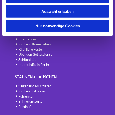
s
Startseite
w
Auswahl erlauben
a
Newsletter
h
BETEN + FEIERN
l
Nur notwendige Cookies
Gottesdienste
International
Kirche in Ihrem Leben
Kirchliche Feste
Über den Gottesdienst
Spiritualität
Interreligiös in Berlin
STAUNEN + LAUSCHEN
Singen und Musizieren
Kirchen und -cafés
Führungen
Erinnerungsorte
Friedhöfe