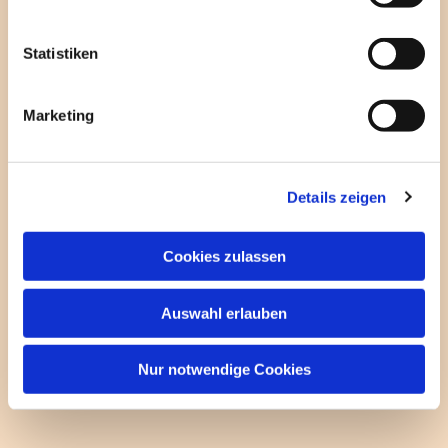
QUEER AKTUELL

i
l
l
Statistiken
i
g
Marketing
u
n
g
Details zeigen
s
a
u
Cookies zulassen
s
w
Auswahl erlauben
a
h
l
Nur notwendige Cookies