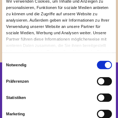
gibt Hoffnung, dass mit dem Tod nicht alles zu Ende
Wir verwenden Cookies, um Inhalte und Anzeigen zu
ist: Etwas Unvergängliches überdauert das irdische
personalisieren, Funktionen für soziale Medien anbieten
zu können und die Zugriffe auf unsere Website zu
Leben. Im Anschluss an die Trauerfeier findet meist die
analysieren. Außerdem geben wir Informationen zu Ihrer
Beisetzung des Sarges oder der Urne statt. Die
Verwendung unserer Website an unsere Partner für
christliche Trauerfeier gibt in einer Situation, in der sich
soziale Medien, Werbung und Analysen weiter. Unsere
für die nächsten Angehörigen vieles ändert, einen
Partner führen diese Informationen möglicherweise mit
verlässlichen Halt. Pfarrer und Pfarrerin sind auch nach
weiteren Daten zusammen, die Sie ihnen bereitgestellt
der Beerdigung für Sie da.
haben oder die sie im Rahmen Ihrer Nutzung der Dienste
gesammelt haben.
E
Notwendig
i
n
Startseite
w
Präferenzen
i
Newsletter
l
l
Statistiken
BETEN + FEIERN
i
Gottesdienste
g
International
Marketing
u
Kirche in Ihrem Leben