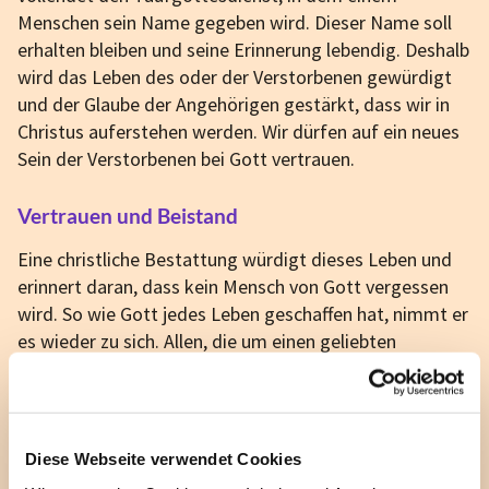
Menschen sein Name gegeben wird. Dieser Name soll
erhalten bleiben und seine Erinnerung lebendig. Deshalb
wird das Leben des oder der Verstorbenen gewürdigt
und der Glaube der Angehörigen gestärkt, dass wir in
Christus auferstehen werden. Wir dürfen auf ein neues
Sein der Verstorbenen bei Gott vertrauen.
Vertrauen und Beistand
Eine christliche Bestattung würdigt dieses Leben und
erinnert daran, dass kein Mensch von Gott vergessen
wird. So wie Gott jedes Leben geschaffen hat, nimmt er
es wieder zu sich. Allen, die um einen geliebten
Menschen trauern, wird zugesagt: Unsere Verstorbenen
bleiben bei Gott in guten Händen.
Wir werden an eine Gegenwart erinnert, die das
Diese Webseite verwendet Cookies
Sichtbare übersteigt. Der Glaube an die Auferstehung