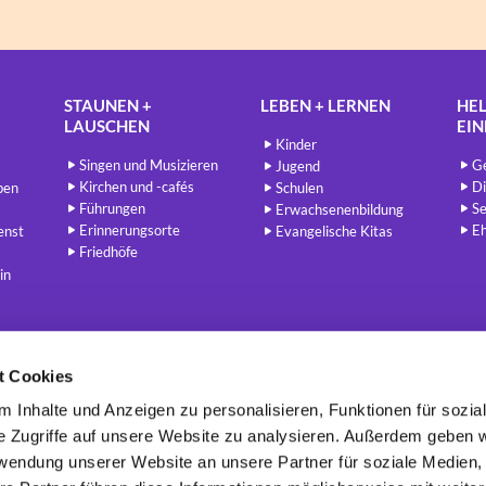
STAUNEN +
LEBEN + LERNEN
HEL
LAUSCHEN
EI
Kinder
Singen und Musizieren
Ge
Jugend
Kirchen und -cafés
Di
ben
Schulen
Führungen
Se
Erwachsenenbildung
Erinnerungsorte
E
enst
Evangelische Kitas
Friedhöfe
in
t Cookies
Berlin - Evangelisch
redaktion@berlin-evangelisch.de


 Inhalte und Anzeigen zu personalisieren, Funktionen für sozia
e Zugriffe auf unsere Website zu analysieren. Außerdem geben w
rwendung unserer Website an unsere Partner für soziale Medien