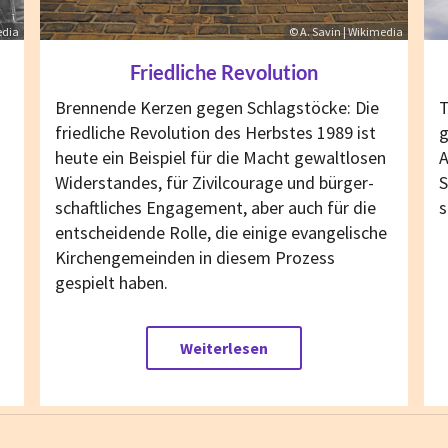
edia
© A. Savin | Wikimedia
Friedliche Revolution
T
Brennende Kerzen gegen Schlagstöcke: Die
g
friedliche Revolution des Herbstes 1989 ist
A
heute ein Beispiel für die Macht gewaltlosen
S
Widerstandes, für Zivilcourage und bür­ger­
s
schaft­liches Enga­gement, aber auch für die
entscheidende Rolle, die einige evan­gelische
Kir­chen­gemeinden in diesem Prozess
gespielt haben.
Weiterlesen