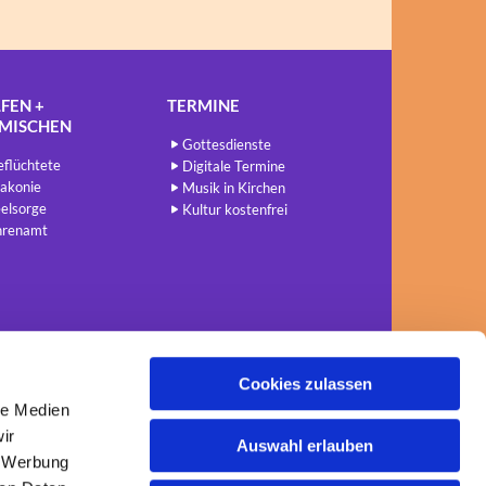
FEN +
TERMINE
NMISCHEN
Gottesdienste
flüchtete
Digitale Termine
akonie
Musik in Kirchen
elsorge
Kultur kostenfrei
hrenamt
Cookies zulassen
le Medien
ir
Auswahl erlauben
, Werbung