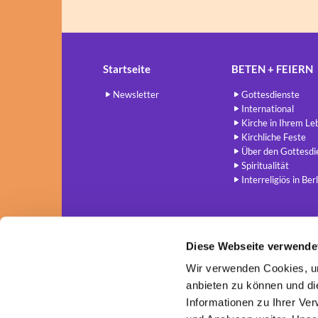
Startseite
BETEN + FEIERN
Newsletter
Gottesdienste
International
Kirche in Ihrem Le
Kirchliche Feste
Über den Gottesdi
Spiritualität
Interreligiös in Berl
Diese Webseite verwende
Wir verwenden Cookies, um
anbieten zu können und di
Informationen zu Ihrer Ve