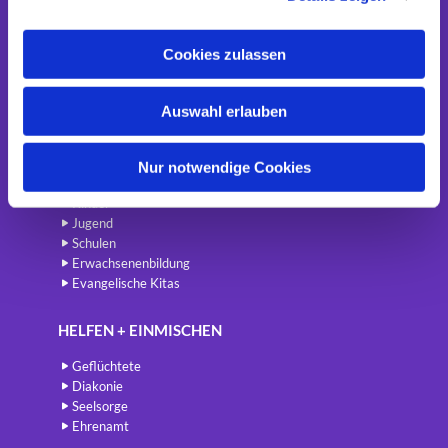
STAUNEN + LAUSCHEN
a
Singen und Musizieren
u
Cookies zulassen
Kirchen und -cafés
s
Führungen
w
Erinnerungsorte
Auswahl erlauben
a
Friedhöfe
h
l
LEBEN + LERNEN
Nur notwendige Cookies
Kinder
Jugend
Schulen
Erwachsenenbildung
Evangelische Kitas
HELFEN + EINMISCHEN
Geflüchtete
Diakonie
Seelsorge
Ehrenamt