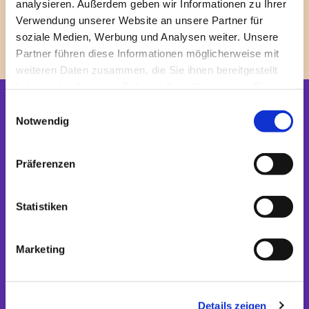
analysieren. Außerdem geben wir Informationen zu Ihrer
Verwendung unserer Website an unsere Partner für
soziale Medien, Werbung und Analysen weiter. Unsere
Partner führen diese Informationen möglicherweise mit
0
Feed
weiteren Daten zusammen, die Sie ihnen bereitgestellt
haben oder die sie im Rahmen Ihrer Nutzung der Dienste
gesammelt haben.
E
Startseite
Notwendig
i
Newsletter
n
w
Präferenzen
BETEN + FEIERN
i
l
Gottesdienste
l
Statistiken
International
i
Kirche in Ihrem Leben
Kirchliche Feste
g
Marketing
Über den Gottesdienst
u
Spiritualität
n
Interreligiös in Berlin
g
Details zeigen
s