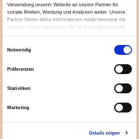
Verwendung unserer Website an unsere Partner für
soziale Medien, Werbung und Analysen weiter. Unsere
Veranstaltungen zu 35 Jahre Mauerfall
Partner führen diese Informationen möglicherweise mit
weiteren Daten zusammen, die Sie ihnen bereitgestellt
haben oder die sie im Rahmen Ihrer Nutzung der Dienste
gesammelt haben.
E
Notwendig
i
n
w
Präferenzen
i
l
l
Statistiken
i
g
Marketing
u
n
g
Details zeigen
s