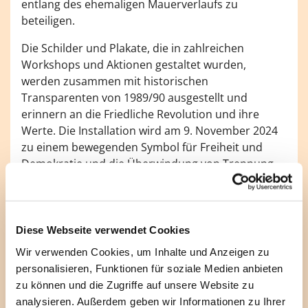
entlang des ehemaligen Mauerverlaufs zu
beteiligen.
Die Schilder und Plakate, die in zahlreichen
Workshops und Aktionen gestaltet wurden,
werden zusammen mit historischen
Transparenten von 1989/90 ausgestellt und
erinnern an die Friedliche Revolution und ihre
Werte. Die Installation wird am 9. November 2024
zu einem bewegenden Symbol für Freiheit und
Demokratie und die Überwindung von Trennung
und Diktatur!
Zudem laden einige Kirchengemeinden zu
Podiumsdiskussionen und anderen
Diese Webseite verwendet Cookies
Veranstaltungen ein, um in den Dialog über
Wir verwenden Cookies, um Inhalte und Anzeigen zu
Vergangenheit und Gegenwart zu treten. Wie einig
personalisieren, Funktionen für soziale Medien anbieten
sind sich Ost- und Westdeutsche? Wie kann
zu können und die Zugriffe auf unsere Website zu
Zusammengehörigkeit in Zeiten von Migration
analysieren. Außerdem geben wir Informationen zu Ihrer
gelingen?