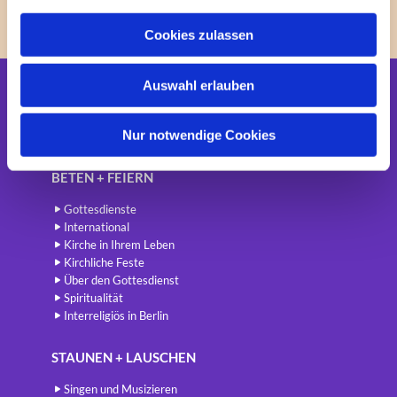
a
u
Cookies zulassen
s
w
Auswahl erlauben
a
Startseite
h
l
Nur notwendige Cookies
Newsletter
BETEN + FEIERN
Gottesdienste
International
Kirche in Ihrem Leben
Kirchliche Feste
Über den Gottesdienst
Spiritualität
Interreligiös in Berlin
STAUNEN + LAUSCHEN
Singen und Musizieren