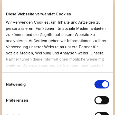
Gottes willen, was für eine Verschwendung von
Ressourcen!“ – und „Zur Ehre Gottes ist das Beste
Diese Webseite verwendet Cookies
gerade gut genug!“...
Wir verwenden Cookies, um Inhalte und Anzeigen zu
Ich dachte: Was wohl Bernd Lindemann, Direktor
personalisieren, Funktionen für soziale Medien anbieten
der Berliner Gemäldegalerie und
zu können und die Zugriffe auf unsere Website zu
OlafZimmermann, Geschäftsführer des Deutschen
analysieren. Außerdem geben wir Informationen zu Ihrer
Kulturrats, dazu zu sagen hätten? – die
Verwendung unserer Website an unsere Partner für
beiden diskutieren in dieser Woche am
soziale Medien, Werbung und Analysen weiter. Unsere
Aschermittwoch der Künstler über den "Wert der
Partner führen diese Informationen möglicherweise mit
Kunst": Wie verhalten sich eigentlich Kunst, Markt
weiteren Daten zusammen, die Sie ihnen bereitgestellt
und Vergänglichkeit zueinander? Gehen Schönheit
haben oder die sie im Rahmen Ihrer Nutzung der Dienste
und Endlichkeit zusammen? Gehen Schönheit und
gesammelt haben.
E
Geld zusammen? – Geld macht attraktiv, weiß der
Notwendig
i
Volksmund. Und Schönheit lässt Ewigkeit erahnen.
n
Aber was, wenn die Endlichkeit ihren Tribut
w
Präferenzen
fordert...?
i
l
Am Aschermittwoch lässt sich darüber trefflich