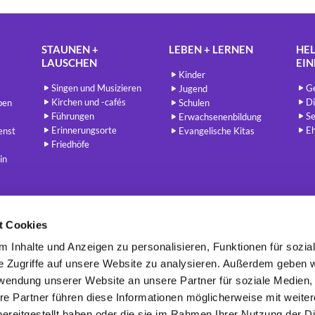
STAUNEN +
LEBEN + LERNEN
HEL
LAUSCHEN
EI
Kinder
Singen und Musizieren
Ge
Jugend
Kirchen und -cafés
Di
ben
Schulen
Führungen
Se
Erwachsenenbildung
Erinnerungsorte
E
enst
Evangelische Kitas
Friedhöfe
in
t Cookies
Berlin - Evangelisch
redaktion@berlin-evangelisch.de


 Inhalte und Anzeigen zu personalisieren, Funktionen für sozia
e Zugriffe auf unsere Website zu analysieren. Außerdem geben w
rwendung unserer Website an unsere Partner für soziale Medien
re Partner führen diese Informationen möglicherweise mit weite
Kontaktinformatione
n
Cookie-Richtlinie
Impressum
Erklärung zur Barrierefreiheit

ereitgestellt haben oder die sie im Rahmen Ihrer Nutzung der D