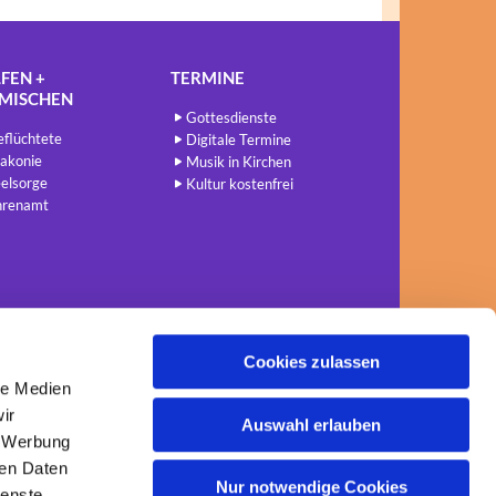
FEN +
TERMINE
NMISCHEN
Gottesdienste
flüchtete
Digitale Termine
akonie
Musik in Kirchen
elsorge
Kultur kostenfrei
hrenamt
Cookies zulassen
le Medien
ir
Auswahl erlauben
, Werbung
ren Daten
Nur notwendige Cookies
ienste