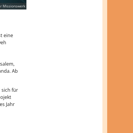
er Missionswerk
st eine
weh
usalem,
anda. Ab
 sich für
ojekt
es Jahr