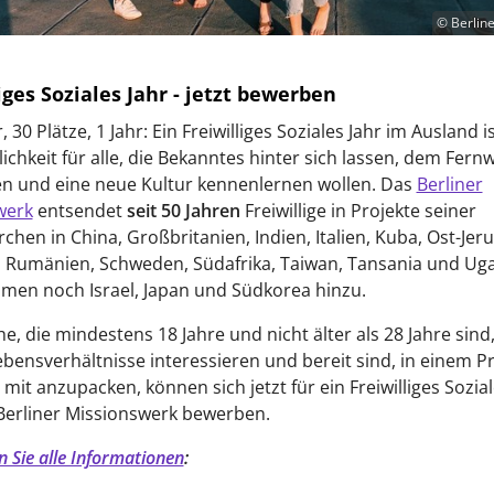
© Berlin
iges Soziales Jahr - jetzt bewerben
 30 Plätze, 1 Jahr: Ein Freiwilliges Soziales Jahr im Ausland i
ichkeit für alle, die Bekanntes hinter sich lassen, dem Fern
n und eine neue Kultur kennenlernen wollen. Das
Berliner
werk
entsendet
seit 50 Jahren
Freiwillige in Projekte seiner
rchen in China, Großbritanien, Indien, Italien, Kuba, Ost-Jer
, Rumänien, Schweden, Südafrika, Taiwan, Tansania und Ug
men noch Israel, Japan und Südkorea hinzu.
he, die mindestens 18 Jahre und nicht älter als 28 Jahre sind,
bensverhältnisse interessieren und bereit sind, in einem Pr
 mit anzupacken, können sich jetzt für ein Freiwilliges Sozial
Berliner Missionswerk bewerben.
n Sie alle Informationen
: