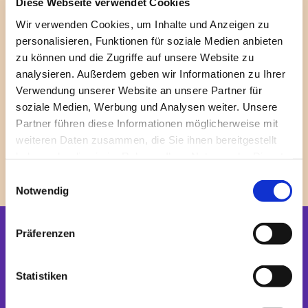
Diese Webseite verwendet Cookies
evangelische Pfarrerin und mit Hang zu Jesus-
Wir verwenden Cookies, um Inhalte und Anzeigen zu
Kitsch, sowie Kübra Dalkilic, islamische Theologin,
personalisieren, Funktionen für soziale Medien anbieten
die auf Spar-Witze steht.
zu können und die Zugriffe auf unsere Website zu
analysieren. Außerdem geben wir Informationen zu Ihrer
Sie sprechen über ihren Glauben, ihre Erfahrungen
Verwendung unserer Website an unsere Partner für
und ihre Wurzeln. Sie tauschen sich aus, lachen
soziale Medien, Werbung und Analysen weiter. Unsere
miteinander, streiten miteinander und bleiben
Partner führen diese Informationen möglicherweise mit
trotzdem immer im Gespräch. Religion aus dem
weiteren Daten zusammen, die Sie ihnen bereitgestellt
Leben, nicht aus dem Lehrbuch.
haben oder die sie im Rahmen Ihrer Nutzung der Dienste
Hier geht' zum Podcast
:
gesammelt haben.
E
Notwendig
i
n
w
Präferenzen
Startseite
i
l
Newsletter
l
Statistiken
i
BETEN + FEIERN