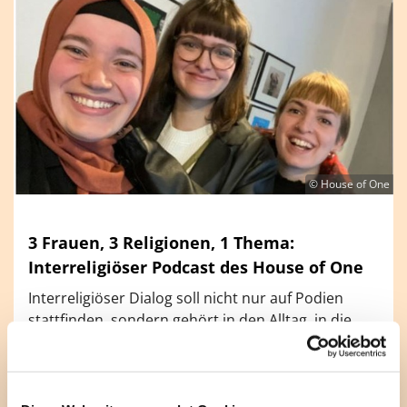
© House of One
3 Frauen, 3 Religionen, 1 Thema:
Interreligiöser Podcast des House of One
Interreligiöser Dialog soll nicht nur auf Podien
stattfinden, sondern gehört in den Alltag, in die
Cafeterien, in die U-Bahn – oder eben ins Ohr.
Dafür sorgt der interreligiöse Podcast des "Hous of
One". Gestaltet wird er von Rebecca Rogowski,
Judaistin mit blauem Gurt in JiuJitsu, Maike Schöfer,