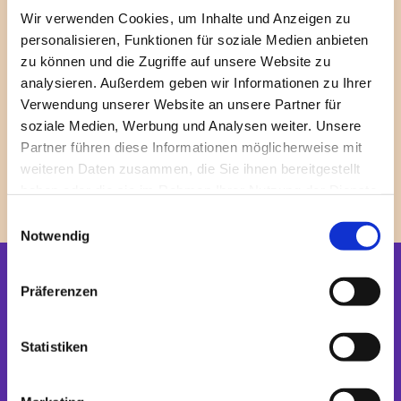
Den Kinderaudioguide gibt es auf Deutsch und
Wir verwenden Cookies, um Inhalte und Anzeigen zu
Englisch, die Ausleihgebür beträgt 4,- Euro an der
personalisieren, Funktionen für soziale Medien anbieten
Kasse des Domes. Dort erhalten Erwachsene
zu können und die Zugriffe auf unsere Website zu
übrigens auch einen Audioguide.
analysieren. Außerdem geben wir Informationen zu Ihrer
Verwendung unserer Website an unsere Partner für
Berliner Dom
soziale Medien, Werbung und Analysen weiter. Unsere
Am Lustgarten, 10178 Berlin
Partner führen diese Informationen möglicherweise mit
weiteren Daten zusammen, die Sie ihnen bereitgestellt
haben oder die sie im Rahmen Ihrer Nutzung der Dienste
Foto: Silke Sohler /
wikimedia common
gesammelt haben.
E
Notwendig
i
n
w
Startseite
Präferenzen
i
Newsletter
l
l
Statistiken
BETEN + FEIERN
i
g
Gottesdienste