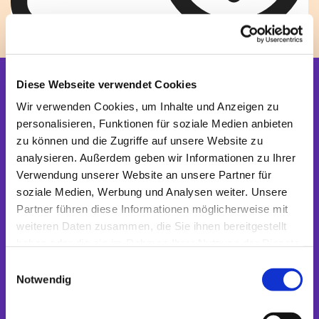
Der Blog konnte nicht gefunden werden
Diese Webseite verwendet Cookies
Startseite
Wir verwenden Cookies, um Inhalte und Anzeigen zu
Newsletter
personalisieren, Funktionen für soziale Medien anbieten
zu können und die Zugriffe auf unsere Website zu
BETEN + FEIERN
analysieren. Außerdem geben wir Informationen zu Ihrer
Verwendung unserer Website an unsere Partner für
Gottesdienste
soziale Medien, Werbung und Analysen weiter. Unsere
International
Kirche in Ihrem Leben
Partner führen diese Informationen möglicherweise mit
Kirchliche Feste
weiteren Daten zusammen, die Sie ihnen bereitgestellt
Über den Gottesdienst
haben oder die sie im Rahmen Ihrer Nutzung der Dienste
Spiritualität
gesammelt haben.
Interreligiös in Berlin
E
Notwendig
i
STAUNEN + LAUSCHEN
n
w