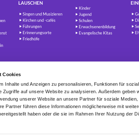
LAUSCHEN
EI
Kinder
Singen und Musizieren
Ge
Jugend
Kirchen und -cafés
Di
ben
Schulen
Führungen
Se
Erwachsenenbildung
Erinnerungsorte
E
enst
Evangelische Kitas
Friedhöfe
in
t Cookies
Berlin - Evangelisch
redaktion@berlin-evangelisch.de


 Inhalte und Anzeigen zu personalisieren, Funktionen für sozia
e Zugriffe auf unsere Website zu analysieren. Außerdem geben w
rwendung unserer Website an unsere Partner für soziale Medien
re Partner führen diese Informationen möglicherweise mit weite
Kontaktinformatione
n
Cookie-Richtlinie
Impressum
Erklärung zur Barrierefreiheit

ereitgestellt haben oder die sie im Rahmen Ihrer Nutzung der D
Datenschutzerklärung
ChurchDesk-Login