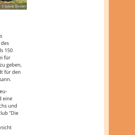
© Jakob Bindel
s
 des
ls 150
i für
 zu geben,
t für den
 kann.
eu-
d eine
ochs und
lub "Die
nicht