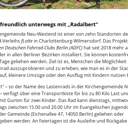
reundlich unterwegs mit „Radalbert“
hengemeinde Neu-Westend ist einer von zehn Standorten de
d-Verleihs
fLotte
in Charlottenburg-Wilmersdorf. Das Projekt
en Deutschen Fahrrad-Clubs Berlin (ADFC)
hat seit 2018 mehr a
r in allen Berliner Bezirken installiert. Sie können kostenfre
age geliehen werden. Ziel ist es, Menschen die Möglichkeit
nrad auszuprobieren und zu erleben, wie man es in der Stad
auf, kleinere Umzüge oder den Ausflug mit Kindern nutzen
rt"
–
so der Name des Lastenrads in der Kirchengemeinde N
–
verfügt über eine Transportkiste für bis zu 80 Kilo Last un
mit Gurten für zwei Kinder. Das Rad kann dienstags, mittw
gs zwischen 15.00 und 20.00 Uhr im Evangelischen Jugendc
 der Gemeinde (
Eichenallee 47, 14050 Berlin) geliehen oder
eben werden. An Feiertagen ist die Ausleihe und Rückgabe 