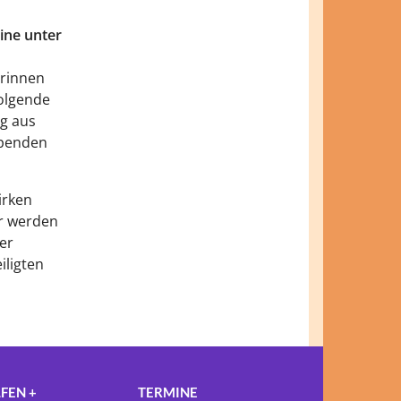
ine unter
erinnen
olgende
ag aus
Spenden
irken
er werden
er
iligten
FEN +
TERMINE