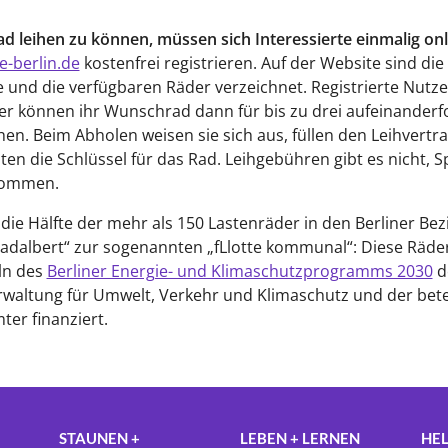
d leihen zu können, müssen sich Interessierte einmalig onl
e-berlin.de
kostenfrei registrieren. Auf der Website sind die
 und die verfügbaren Räder verzeichnet. Registrierte Nutz
r können ihr Wunschrad dann für bis zu drei aufeinanderf
en. Beim Abholen weisen sie sich aus, füllen den Leihvertr
ten die Schlüssel für das Rad. Leihgebühren gibt es nicht, 
lkommen.
die Hälfte der mehr als 150 Lastenräder in den Berliner Bez
adalbert“ zur sogenannten „fLlotte kommunal“: Diese Räd
ln des
Berliner Energie- und Klimaschutzprogramms 2030
d
waltung für Umwelt, Verkehr und Klimaschutz und der bete
ter finanziert.
STAUNEN +
LEBEN + LERNEN
HEL