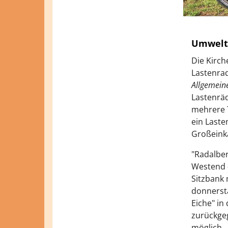
Umweltf
Die Kirc
Lastenra
Allgemein
Lastenräde
mehrere T
ein Laste
Großeink
"Radalbe
Westend
Sitzbank 
donnersta
Eiche" in
zurückgeg
möglich.