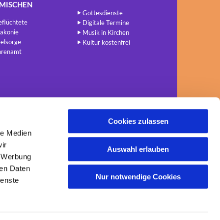
NMISCHEN
Gottesdienste
flüchtete
Digitale Termine
akonie
Musik in Kirchen
elsorge
Kultur kostenfrei
hrenamt
Cookies zulassen
le Medien
ir
Auswahl erlauben
, Werbung
ren Daten
Nur notwendige Cookies
ienste