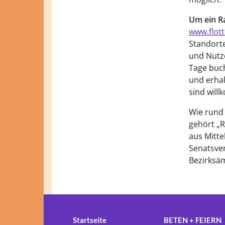
Um ein Ra
www.flott
Standorte
und Nutze
Tage buch
und erhal
sind wil
Wie rund 
gehört „R
aus Mitte
Senatsver
Bezirksäm
Startseite
BETEN + FEIERN