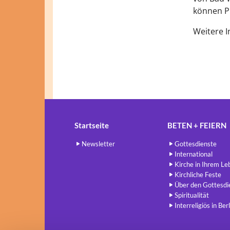
können P
Weitere I
Startseite
BETEN + FEIERN
Newsletter
Gottesdienste
International
Kirche in Ihrem Le
Kirchliche Feste
Über den Gottesdi
Spiritualität
Interreligiös in Berl