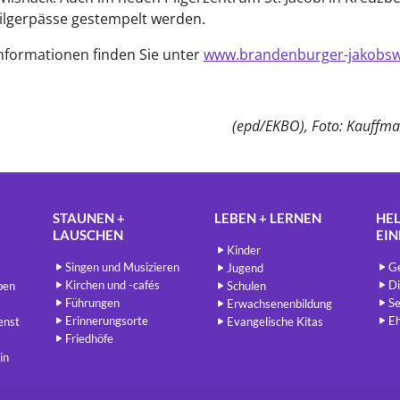
ilgerpässe gestempelt werden.
nformationen finden Sie unter
www.brandenburger-jakobsw
(epd/EKBO), Foto: Kauffma
STAUNEN +
LEBEN + LERNEN
HEL
LAUSCHEN
EI
Kinder
Singen und Musizieren
Ge
Jugend
Kirchen und -cafés
Di
ben
Schulen
Führungen
Se
Erwachsenenbildung
Erinnerungsorte
E
enst
Evangelische Kitas
Friedhöfe
in