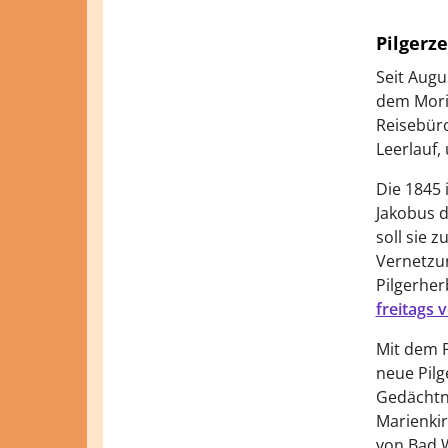
Pilgerz
Seit Augu
dem Morit
Reisebüro
Leerlauf,
Die 1845 i
Jakobus 
soll sie 
Vernetzun
Pilgerher
freitags 
Mit dem P
neue Pilg
Gedächtni
Marienkir
von Bad W