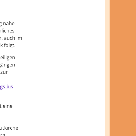
rg nahe
hliches
n, auch im
 folgt.
eiligen
ngängen
 zur
gs bis
t eine
.
utkirche
erg