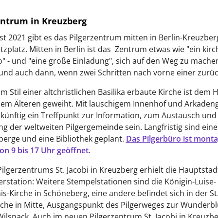
entrum in Kreuzberg
st 2021 gibt es das Pilgerzentrum mitten in Berlin-Kreuzbe
zplatz. Mitten in Berlin ist das Zentrum etwas wie "ein kirc
" - und "eine große Einladung", sich auf den Weg zu mache
 und auch dann, wenn zwei Schritten nach vorne einer zurück
m Stil einer altchristlichen Basilika erbaute Kirche ist dem H
dem Älteren geweiht. Mit lauschigem Innenhof und Arkade
zukünftig ein Treffpunkt zur Information, zum Austausch und
g der weltweiten Pilgergemeinde sein. Langfristig sind eine
berge und eine Bibliothek geplant.
Das Pilgerbüro ist monta
von 9 bis 17 Uhr geöffnet
.
ilgerzentrums St. Jacobi in Kreuzberg erhielt die Hauptstad
erstation: Weitere Stempelstationen sind die Königin-Luise-
s-Kirche in Schöneberg, eine andere befindet sich in der St
che in Mitte, Ausgangspunkt des Pilgerweges zur Wunderbl
ilsnack. Auch im neuen Pilgerzentrum St. Jacobi in Kreuzb