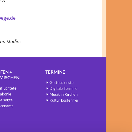
ege.de
nn Studios
FEN +
TERMINE
NMISCHEN
Gottesdienste
flüchtete
Digitale Termine
akonie
Musik in Kirchen
elsorge
Kultur kostenfrei
hrenamt