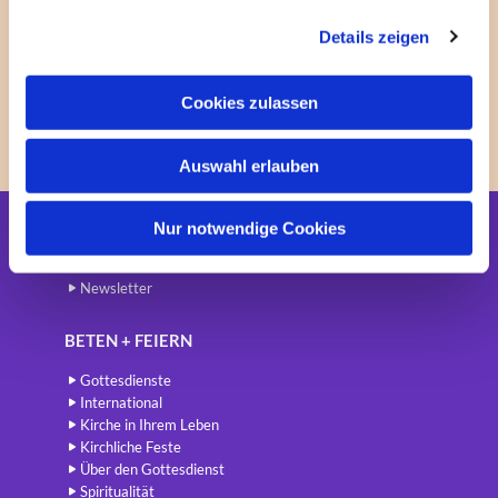
g
Exkurs zu Entwicklungen in der
Details zeigen
s
Reproduktionsmedizin offenbarte ferner den
a
umfangreichen rechtlichen Regelungsbedarf von
u
Cookies zulassen
Elternschaft sowie die Notwendigkeit eine neue
s
Ethik der Elternschaft zu erarbeiten.
w
Auswahl erlauben
a
h
l
Nur notwendige Cookies
Startseite
Newsletter
BETEN + FEIERN
Gottesdienste
International
Kirche in Ihrem Leben
Kirchliche Feste
Über den Gottesdienst
Spiritualität