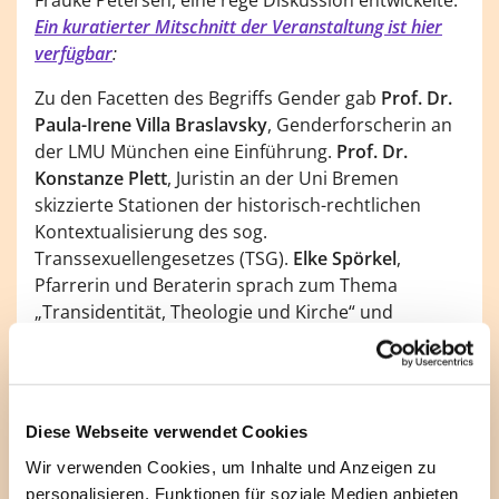
Ein kuratierter Mitschnitt der Veranstaltung ist hier
verfügbar
:
Zu den Facetten des Begriffs Gender gab
Prof. Dr.
Paula-Irene Villa Braslavsky
, Genderforscherin an
der LMU München eine Einführung.
Prof. Dr.
Konstanze Plett
, Juristin an der Uni Bremen
skizzierte Stationen der historisch-rechtlichen
Kontextualisierung des sog.
Transsexuellengesetzes (TSG).
Elke Spörkel
,
Pfarrerin und Beraterin sprach zum Thema
„Transidentität, Theologie und Kirche“ und
berichtete von Erfahrungswerten zum Umgang
von Kirchgemeinde und Landeskirche mit
Transition.
Dr. Antje
Schrupp
(Politikwissenschaftlerin) beschrieb unter
Diese Webseite verwendet Cookies
dem Titel „Schwangerwerdenkönnen“
Wir verwenden Cookies, um Inhalte und Anzeigen zu
Geschlechterdifferenz entlang der reproduktiven
personalisieren, Funktionen für soziale Medien anbieten
Fähigkeiten und stellte eine Binarität zur