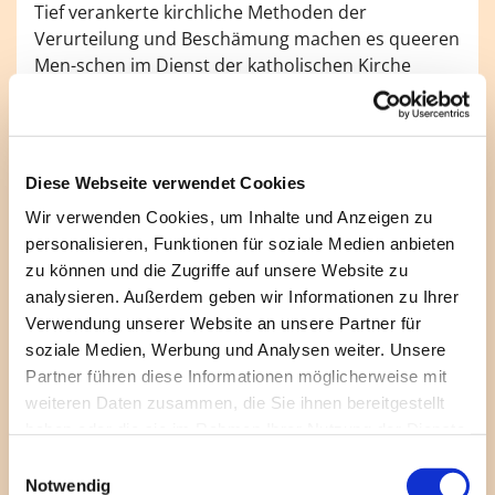
Tief verankerte kirchliche Methoden der
Verurteilung und Beschämung machen es queeren
Men-schen im Dienst der katholischen Kirche
schwer, sich zu zeigen.
Die Initiative #OutInChurch möchte zu einer
Erneuerung der Glaubwürdigkeit und
Diese Webseite verwendet Cookies
Menschenfreund-lichkeit der katholischen Kirche
beitragen.
Wir verwenden Cookies, um Inhalte und Anzeigen zu
personalisieren, Funktionen für soziale Medien anbieten
Das Manifest der Initiative zielt mit seinen
zu können und die Zugriffe auf unsere Website zu
Forderungen u. a. darauf ab,
analysieren. Außerdem geben wir Informationen zu Ihrer
Verwendung unserer Website an unsere Partner für
- diffamierende Aussagen der kirchlichen Lehre zu
soziale Medien, Werbung und Analysen weiter. Unsere
Geschlechtlichkeit und Sexualität auf Grund-lage
Partner führen diese Informationen möglicherweise mit
theologischer und humanwissenschaftlicher
weiteren Daten zusammen, die Sie ihnen bereitgestellt
Erkenntnisse zu revidieren;
haben oder die sie im Rahmen Ihrer Nutzung der Dienste
- das kirchliche Arbeitsrecht so zu ändern, dass ein
gesammelt haben.
E
Leben entsprechend der eigenen sexuellen
Notwendig
i