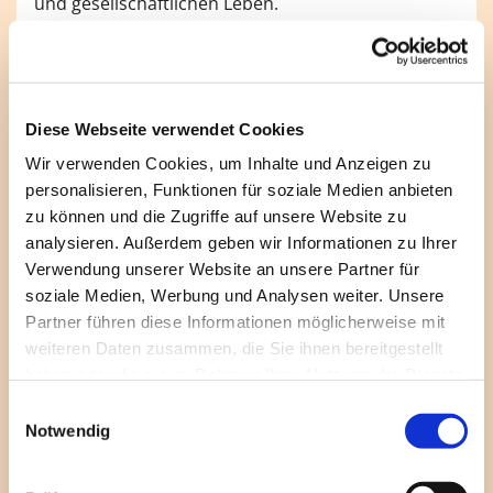
und gesellschaftlichen Leben.
An jedem zweiten Sonntag im Monat um 18 Uhr
lädt die Regionalgruppe Berlin der HuK zu einem
Ökumenischen Gottesdienst (nicht) nur für Lesben
Diese Webseite verwendet Cookies
und Schwule in der Kapelle der Emmaus-Kirche,
Lausitzer Platz 8a in Berlin-Kreuzberg.
Wir verwenden Cookies, um Inhalte und Anzeigen zu
personalisieren, Funktionen für soziale Medien anbieten
An jedem vierten Samstag im Monat (außer
zu können und die Zugriffe auf unsere Website zu
August) findet ein Gruppentreffen der HuK im
analysieren. Außerdem geben wir Informationen zu Ihrer
Gemeindehaus der Jesus-Christus
Verwendung unserer Website an unsere Partner für
Kirchengemeinde, Wartenburgstraße 7 in Berlin-
soziale Medien, Werbung und Analysen weiter. Unsere
Kreuzberg statt. Die Treffen beginnen in der Regel
Partner führen diese Informationen möglicherweise mit
um 16 Uhr mit Kaffee, Kuchen und persönlichen
weiteren Daten zusammen, die Sie ihnen bereitgestellt
Gesprächen. Um 16.30 Uhr wird dann zu
haben oder die sie im Rahmen Ihrer Nutzung der Dienste
wechselnden Themen diskutiert.Interessierte sind
gesammelt haben.
E
herzlich willkommen!
Notwendig
i
n
Kontakt: Berlin@huk.org, 030/89724019
w