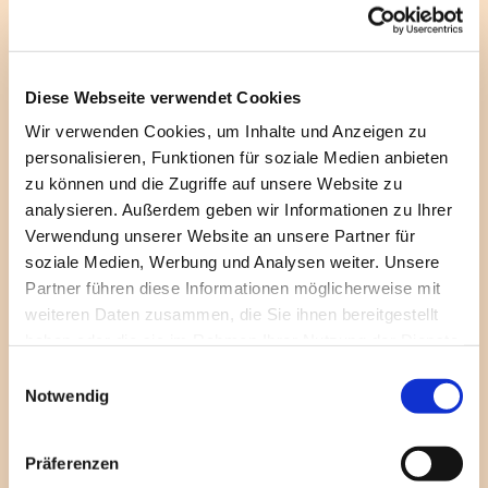
Arizonas einen erloschenen Vulkan, den
sogenannten „Roden Crater“, zu einem Himmels-
und Lichtobservatorium ausbaute, ist Turrell
weltberühmt. Es folgten Lichträume und
Diese Webseite verwendet Cookies
Lichtinstallationen in der ganzen Welt. 2015
Wir verwenden Cookies, um Inhalte und Anzeigen zu
gestaltete er auf Einladung des Evangelischen
personalisieren, Funktionen für soziale Medien anbieten
Friedhofsverbands Berlin Stadtmitte und auf
zu können und die Zugriffe auf unsere Website zu
Anregung des Kunstbeauftragten der EKBO die
analysieren. Außerdem geben wir Informationen zu Ihrer
Kapelle des Dorotheenstädtischen Friedhofs.
Verwendung unserer Website an unsere Partner für
Seither ist die Kapelle ein Abschiedsraum der
soziale Medien, Werbung und Analysen weiter. Unsere
besonderen Art: Ein Raum für das letzte Geleit der
Partner führen diese Informationen möglicherweise mit
Toten: schlicht und unaufdringlich, auf das
weiteren Daten zusammen, die Sie ihnen bereitgestellt
Wesentliche konzentriert in seiner
haben oder die sie im Rahmen Ihrer Nutzung der Dienste
architektonischen Gestalt. Ein Andachtsraum, der
gesammelt haben.
E
– gekoppelt mit den Lichtverhältnissen der
Notwendig
i
Dämmerung – die Sinne in eine besondere Weite
n
lockt, wenn sich die Grenzen des Raumes im Farb-
w
Präferenzen
und Lichtschein aufzulösen scheinen. Und ein
i