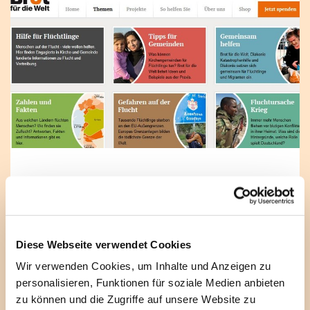
Fluchtursachen und
Hilfsmöglichkeiten:"Brot für die Welt"
informiert
Aus Welchen Ländern flüchten Menschen? Was
Diese Webseite verwendet Cookies
sind die Hintergründ ihrer Flucht? Welche Rolle
Wir verwenden Cookies, um Inhalte und Anzeigen zu
spielt Deutschlan? Und was können wir für die
personalisieren, Funktionen für soziale Medien anbieten
Flüchtlinge tun? "Bot für die Welt" hat
zu können und die Zugriffe auf unsere Website zu