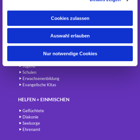
a
Singen und Musizieren
u
Kirchen und -cafés
Cookies zulassen
Führungen
s
Erinnerungsorte
w
Friedhöfe
Auswahl erlauben
a
h
LEBEN + LERNEN
l
Nur notwendige Cookies
Kinder
Jugend
Schulen
Erwachsenenbildung
Evangelische Kitas
HELFEN + EINMISCHEN
Geflüchtete
Diakonie
Seelsorge
Ehrenamt