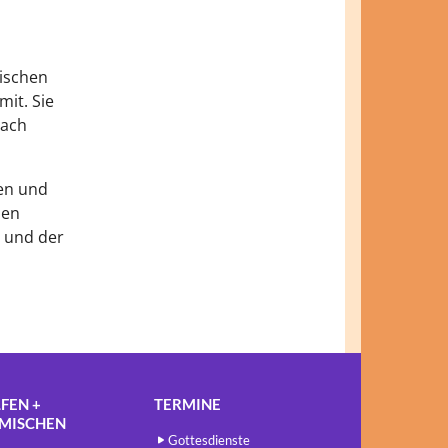
lischen
mit. Sie
nach
en und
hen
 und der
FEN +
TERMINE
NMISCHEN
Gottesdienste