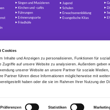
Singen und Musizieren
Ge
Jugend
Kirchen und -cafés
Di
ben
Schulen
Führungen
Se
Erwachsenenbildung
Erinnerungsorte
E
enst
Evangelische Kitas
Friedhöfe
in
t Cookies
Berlin - Evangelisch
redaktion@berlin-evangelisch.de


 Inhalte und Anzeigen zu personalisieren, Funktionen für sozia
e Zugriffe auf unsere Website zu analysieren. Außerdem geben w
rwendung unserer Website an unsere Partner für soziale Medien
re Partner führen diese Informationen möglicherweise mit weite
Kontaktinformatione
n
Cookie-Richtlinie
Impressum
Erklärung zur Barrierefreiheit

ereitgestellt haben oder die sie im Rahmen Ihrer Nutzung der D
Datenschutzerklärung
ChurchDesk-Login
Präferenzen
Statistiken
Marketin