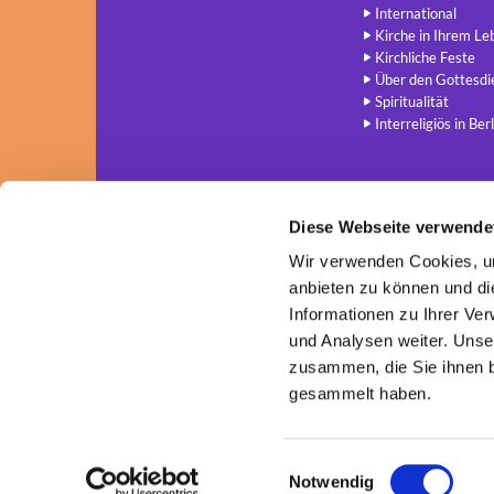
International
Kirche in Ihrem Le
Kirchliche Feste
Über den Gottesdi
Spiritualität
Interreligiös in Berl
Diese Webseite verwende
Wir verwenden Cookies, um
anbieten zu können und di
Informationen zu Ihrer Ve
und Analysen weiter. Unse
zusammen, die Sie ihnen b
gesammelt haben.
E
Notwendig