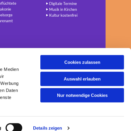
flüchtete
Digitale Termine
akonie
Musik in Kirchen
elsorge
Kultur kostenfrei
hrenamt
Cookies zulassen
le Medien
ir
Auswahl erlauben
, Werbung
ren Daten
Nur notwendige Cookies
ienste
g
Details zeigen