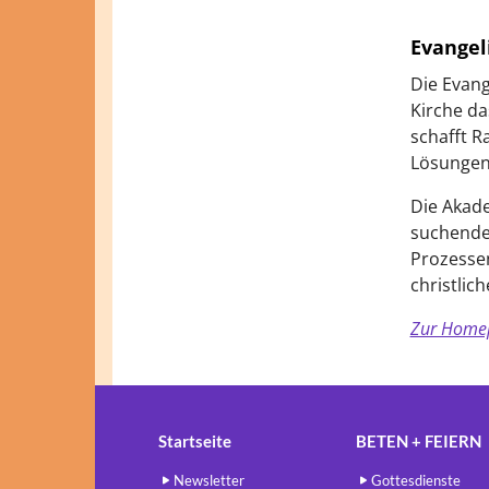
Evangel
Die Evang
Kirche da
schafft R
Lösungen 
Die Akade
suchenden
Prozesse
christlic
Zur Homep
Startseite
BETEN + FEIERN
Newsletter
Gottesdienste