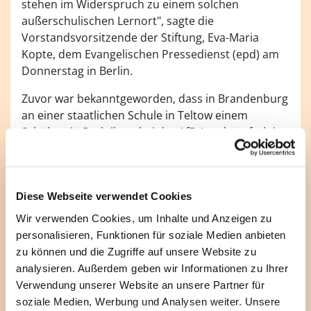
stehen im Widerspruch zu einem solchen
außerschulischen Lernort", sagte die
Vorstandsvorsitzende der Stiftung, Eva-Maria
Kopte, dem Evangelischen Pressedienst (epd) am
Donnerstag in Berlin.
Zuvor war bekanntgeworden, dass in Brandenburg
an einer staatlichen Schule in Teltow einem
Schüler ein Praktikum bei der AfD-Landtagsfraktion
nicht genehmigt wurde. Medienberichten zufolge
wurden danach Hassbotschaften bis hin zu
Todesdrohungen gegen den Schulleiter öffentlich.
Diese Webseite verwendet Cookies
Ein Sprecher der für Teltow zuständigen
Polizeidirektion West konnte auf epd-Anfrage am
Wir verwenden Cookies, um Inhalte und Anzeigen zu
Donnerstag zunächst keine Auskunft geben, ob in
personalisieren, Funktionen für soziale Medien anbieten
dem Fall deshalb ermittelt wird.
zu können und die Zugriffe auf unsere Website zu
analysieren. Außerdem geben wir Informationen zu Ihrer
Kopte sagte zu möglichen Wünschen nach
Verwendung unserer Website an unsere Partner für
Schulpraktika bei der AfD, "sollte sich eine solche
soziale Medien, Werbung und Analysen weiter. Unsere
Frage dennoch stellen, würden wir zunächst den