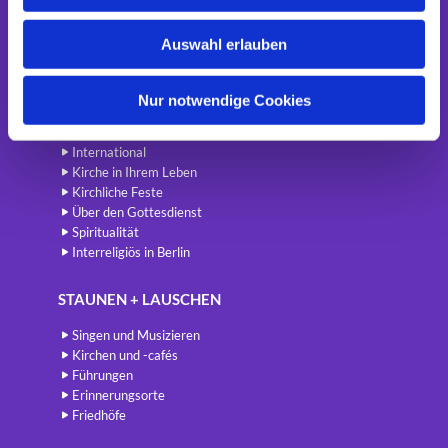
s
Startseite
w
Auswahl erlauben
a
Newsletter
h
BETEN + FEIERN
l
Nur notwendige Cookies
Gottesdienste
International
Kirche in Ihrem Leben
Kirchliche Feste
Über den Gottesdienst
Spiritualität
Interreligiös in Berlin
STAUNEN + LAUSCHEN
Singen und Musizieren
Kirchen und -cafés
Führungen
Erinnerungsorte
Friedhöfe