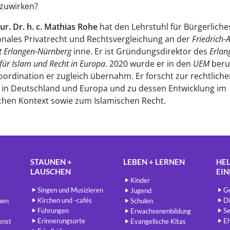
zuwirken?
iur. Dr. h. c. Mathias Rohe
hat den Lehrstuhl für Bürgerliche
onales Privatrecht und Rechtsvergleichung an der
Friedrich-
ät Erlangen-Nürnberg
inne. Er ist Gründungsdirektor des
Erlan
für Islam und Recht in Europa
. 2020 wurde er in den
UEM
beru
ordination er zugleich übernahm. Er forscht zur rechtliche
 in Deutschland und Europa und zu dessen Entwicklung im
chen Kontext sowie zum Islamischen Recht.
STAUNEN +
LEBEN + LERNEN
HEL
LAUSCHEN
EI
Kinder
Singen und Musizieren
Ge
Jugend
Kirchen und -cafés
Di
ben
Schulen
Führungen
Se
Erwachsenenbildung
Erinnerungsorte
E
enst
Evangelische Kitas