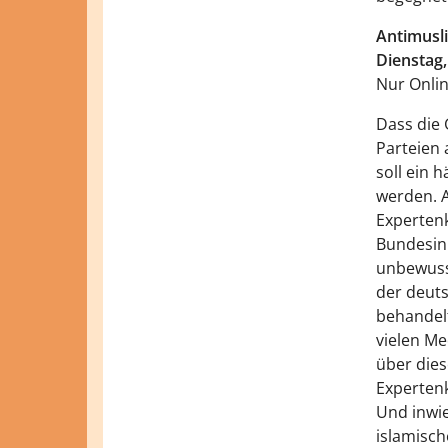
Antimusli
Dienstag,
Nur Onli
Dass die 
Parteien 
soll ein 
werden. 
Expertenk
Bundesinn
unbewusst
der deuts
behandelt
vielen Me
über die
Experten
Und inwie
islamisch