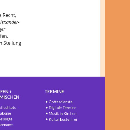
s Recht,
Alexander-
ger
fen,
n Stellung
FEN +
TERMINE
NMISCHEN
Gottesdienste
flüchtete
Digitale Termine
akonie
Musik in Kirchen
elsorge
Kultur kostenfrei
hrenamt