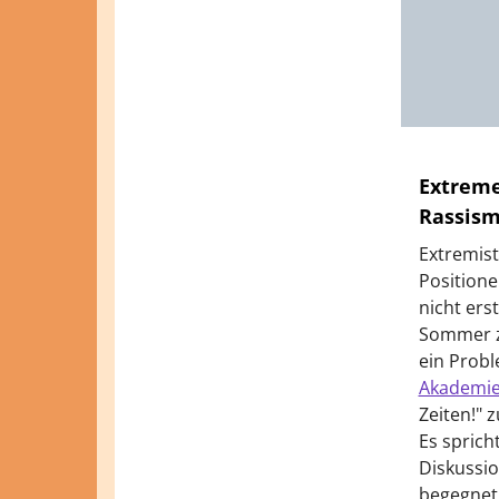
Extreme
Rassis
Extremist
Positione
nicht ers
Sommer ze
ein Probl
Akademi
Zeiten!"
Es sprich
Diskussio
begegnet