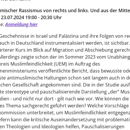
mischer Rassismus von rechts und links. Und aus der Mitte
 23.07.2024 19:00 - 20:30 Uhr
ne:
Anmeldung hier
Geschehnisse in Israel und Palästina und ihre Folgen von r
auch in Deutschland instrumentalisiert werden, ist sichtbar
härterer Kurs im Blick auf Migration und Abschiebung gerecht
Allerdings zeigte schon der im Sommer 2023 vom Unabhäng
reis Muslimfeindlichkeit (UEM) im Auftrag des
enministeriums veröffentlichte Bericht, dass bewusste od
e antimuslimische Haltungen schon seit langem auch in de
chen Gesellschaft angekommen sind. Die in der Studie ausf
e stereotype und pauschalisierende Darstellung „der“ Mus
dien - und nicht nur dort - gilt nach wie vor. Wie können die
ses Thema sachgerecht geführt werden? Welche Vorschläge 
kommission unterbreitet, um Muslimfeindlichkeit entgegen
fern kann die kritische Auseinandersetzung mit problemat
en Theologien und Ideologien helfen, Pauschalisierungen