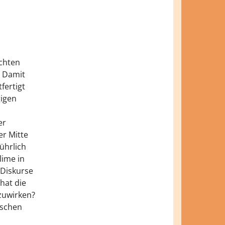
echten
. Damit
fertigt
igen
er
r Mitte
ührlich
lime in
 Diskurse
hat die
zuwirken?
ischen