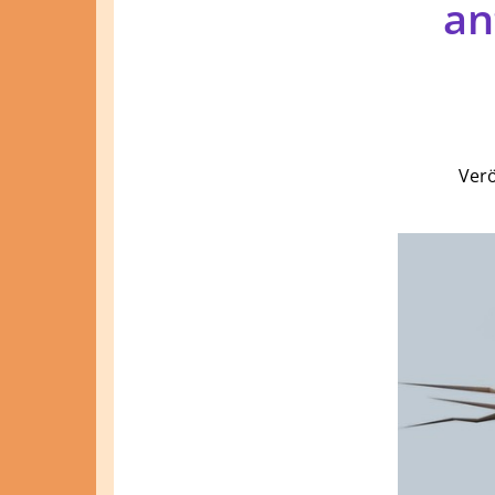
an
Verö