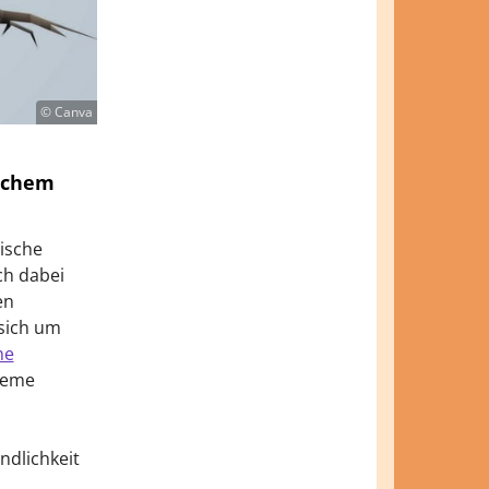
© Canva
schem
ische
ch dabei
en
 sich um
he
treme
ndlichkeit