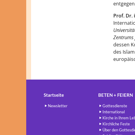
entgegen
Prof. Dr. 
Internati
Universit
Zentrums 
dessen Ko
des Islam
europäis
Startseite
BETEN + FEIERN
Newsletter
Gottesdienste
International
Kirche in Ihrem Le
Kirchliche Feste
Über den Gottesdi