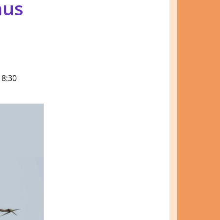
mus
18:30