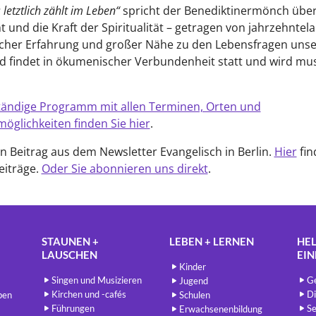
letztlich zählt im Leben“
spricht der Benediktinermönch über
 und die Kraft der Spiritualität – getragen von jahrzehntel
her Erfahrung und großer Nähe zu den Lebensfragen unser
 findet in ökumenischer Verbundenheit statt und wird mus
tändige Programm mit allen Terminen, Orten und
glichkeiten finden Sie hier
.
ein Beitrag aus dem Newsletter Evangelisch in Berlin.
Hier
fin
eiträge.
Oder Sie abonnieren uns direkt
.
STAUNEN +
LEBEN + LERNEN
HEL
LAUSCHEN
EI
Kinder
Singen und Musizieren
Ge
Jugend
Kirchen und -cafés
Di
ben
Schulen
Führungen
Se
Erwachsenenbildung