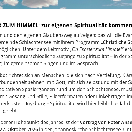
 ZUM HIMMEL: zur eigenen Spiritualität komme
n und den eigenen Glaubensweg aufzeigen: das will die Eva
emeinde Schlachtensee mit ihrem Programm
„Christliche Sp
öglichen. Unter dem Leitmotiv
„Ein Fenster zum Himmel“
erö
gramm unterschiedliche Zugänge zu Spiritualität – in der Stil
, im gemeinsamen Singen und im Gespräch.
ot richtet sich an Menschen, die sich nach Vertiefung, Klä
bundenheit sehnen: mit Gott, mit sich selbst und mit der 
editativen Spaziergängen rund um den Schlachtensee, musi
it Gesang und Stille, Pilgerformaten oder Einkehrtagen i
nerkloster Huysburg – Spiritualität wird hier leiblich erfahr
h gelebt.
derer Höhepunkt des Jahres ist der
Vortrag von Pater Ans
22. Oktober 2026
in der Johanneskirche Schlachtensee. Un