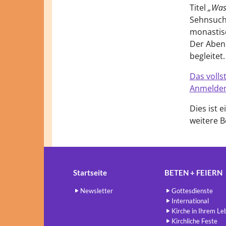
Titel
„Was 
Sehnsucht
monastisc
Der Abend
begleitet.
Das volls
Anmeldemö
Dies ist 
weitere B
Startseite
BETEN + FEIERN
Newsletter
Gottesdienste
International
Kirche in Ihrem Le
Kirchliche Feste