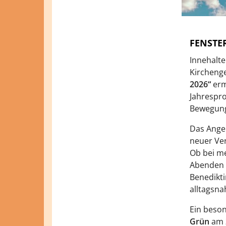
FENSTER
Innehalte
Kircheng
2026“
erm
Jahrespro
Bewegung
Das Angeb
neuer Ver
Ob bei m
Abenden m
Benedikti
alltagsna
Ein beson
Grün
am