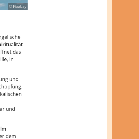
© Pixabay
n
ngelische
iritualität
ffnet das
le, in
rung und
Schöpfung.
kalischen
m
bar und
elm
ter dem