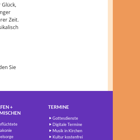
 Glück,
anger
er Zeit.
ikalisch
den Sie
FEN +
TERMINE
NMISCHEN
Gottesdienste
flüchtete
Digitale Termine
akonie
Musik in Kirchen
elsorge
Kultur kostenfrei