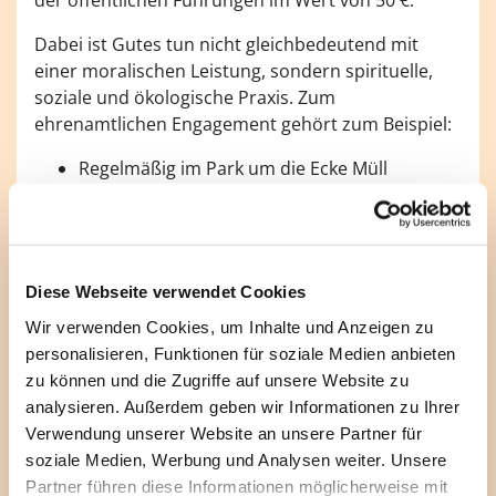
Dabei ist Gutes tun nicht gleichbedeutend mit
einer moralischen Leistung, sondern spirituelle,
soziale und ökologische Praxis. Zum
ehrenamtlichen Engagement gehört zum Beispiel:
Regelmäßig im Park um die Ecke Müll
sammeln
In Trockenperioden den Straßenbaum vorm
Haus gießen
Eine Lesepatenschaft für Kinder an einer
Diese Webseite verwendet Cookies
Grundschule übernehmen
Ehrenamtliches Engagement im
Wir verwenden Cookies, um Inhalte und Anzeigen zu
Hospizdienst
personalisieren, Funktionen für soziale Medien anbieten
Den eigenen Balkon insektenfreundlich
zu können und die Zugriffe auf unsere Website zu
bepflanzen
analysieren. Außerdem geben wir Informationen zu Ihrer
Älteren Nachbar:innen bei Besorgungen
Verwendung unserer Website an unsere Partner für
helfen
soziale Medien, Werbung und Analysen weiter. Unsere
Beteiligung an Aktionen wie »Fridays for
Partner führen diese Informationen möglicherweise mit