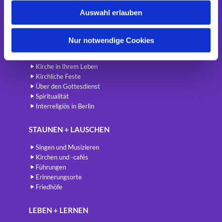
w
Newsletter
Auswahl erlauben
a
h
BETEN + FEIERN
l
Nur notwendige Cookies
Gottesdienste
International
Kirche in Ihrem Leben
Kirchliche Feste
Über den Gottesdienst
Spiritualität
Interreligiös in Berlin
STAUNEN + LAUSCHEN
Singen und Musizieren
Kirchen und -cafés
Führungen
Erinnerungsorte
Friedhöfe
LEBEN + LERNEN