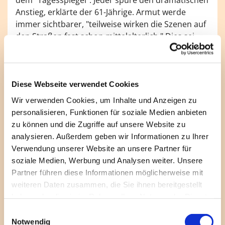
Anstieg, erklärte der 61-Jährige. Armut werde
immer sichtbarer, "teilweise wirken die Szenen auf
den Straßen fast schon mittelalterlich." Dies sei
"der Bundesrepublik unwürdig".
Zudem attestierte er ein Kippen von Gesellschaft
und Politik "ins Extreme". Die politische Landschaft
Diese Webseite verwendet Cookies
sei im Vergleich zum Jahr 2009, als er die Filmfigur
Wir verwenden Cookies, um Inhalte und Anzeigen zu
eines Lokalreporters in der Komödie "Horst
personalisieren, Funktionen für soziale Medien anbieten
Schlämmer - Isch kandidiere" verkörpert hatte,
zu können und die Zugriffe auf unsere Website zu
"toxisch geworden".
analysieren. Außerdem geben wir Informationen zu Ihrer
Laut Senatssozialverwaltung lebten Anfang 2025 in
Verwendung unserer Website an unsere Partner für
Berlin 53.610 wohnungslose Menschen in
soziale Medien, Werbung und Analysen weiter. Unsere
Wohnheimen, Notübernachtungen und anderen
Partner führen diese Informationen möglicherweise mit
Einrichtungen. Schätzungen gehen außerdem von
weiteren Daten zusammen, die Sie ihnen bereitgestellt
rund 6.000 Obdachlosen und mehr als 2.300
haben oder die sie im Rahmen Ihrer Nutzung der Dienste
Menschen aus, die "verdeckt wohnungslos" sind
gesammelt haben.
E
und bei Angehörigen und Freunden unterkommen.
Notwendig
i