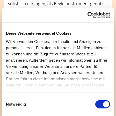
solistisch erklingen, als Begleitinstrument genutzt
werden, oder auch als Dialogpartner in solchen
Formaten wie Wort und Musik. Es kann
verschiedene Stimmungen untermalen und
unterstützt den Gemeindegesang. Daneben gibt es
Diese Webseite verwendet Cookies
kleinere und größere Berliner Konzertreihen, in
denen die Orgel ihren festen Platz hat. Es lohnt
Wir verwenden Cookies, um Inhalte und Anzeigen zu
sich immer, damit zu beginnen, wenn das
personalisieren, Funktionen für soziale Medien anbieten
Interesse besteht. Allein das Verständnis für die
zu können und die Zugriffe auf unsere Website zu
„Königin der Instrumente“, und dafür, wie sie
analysieren. Außerdem geben wir Informationen zu Ihrer
behandelt werden möchte, wächst mit der
Verwendung unserer Website an unsere Partner für
intensiven Beschäftigung.
soziale Medien, Werbung und Analysen weiter. Unsere
Partner führen diese Informationen möglicherweise mit
Was würden Sie jemandem raten, der schon lange
weiteren Daten zusammen, die Sie ihnen bereitgestellt
mit dem Gedanken spielt, Orgel zu lernen, sich
haben oder die sie im Rahmen Ihrer Nutzung der Dienste
aber noch nicht traut?
gesammelt haben.
E
Notwendig
Der Weg zu Ihrer Kantorin oder Ihrem Kantor, der
i
für die Kirchenmusik in Ihrer Kirchengemeinde
n