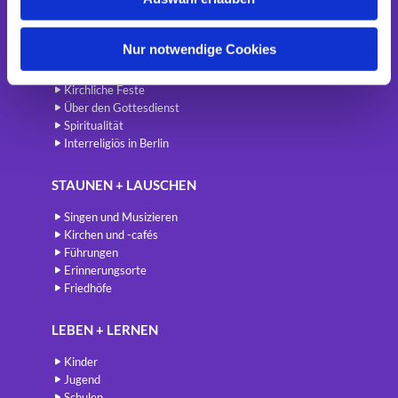
a
BETEN + FEIERN
h
Gottesdienste
l
Nur notwendige Cookies
International
Kirche in Ihrem Leben
Kirchliche Feste
Über den Gottesdienst
Spiritualität
Interreligiös in Berlin
STAUNEN + LAUSCHEN
Singen und Musizieren
Kirchen und -cafés
Führungen
Erinnerungsorte
Friedhöfe
LEBEN + LERNEN
Kinder
Jugend
Schulen