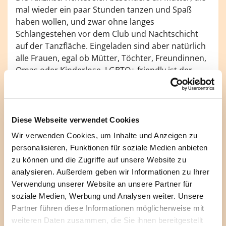
mal wieder ein paar Stunden tanzen und Spaß
haben wollen, und zwar ohne langes
Schlangestehen vor dem Club und Nachtschicht
auf der Tanzfläche. Eingeladen sind aber natürlich
alle Frauen, egal ob Mütter, Töchter, Freundinnen,
Omas oder Kinderlose. LGBTQ+ friendly ist der
Tanz-Spaß selbstverständlich auch.
Das Konzept passt: drei Stunden super Musik, ein
sicherer Raum ohne Stress, und das alles zu einer
Diese Webseite verwendet Cookies
Uhrzeit, die anschließend noch genügend Schlaf
Wir verwenden Cookies, um Inhalte und Anzeigen zu
ermöglicht. Von Hip-Hop über Soul und Disco bis
personalisieren, Funktionen für soziale Medien anbieten
zu Rock und Pop – Tanzbarkeit garantiert. Schon
zu können und die Zugriffe auf unsere Website zu
die
Tanzinsel
-Premiere am 19. November war ein
analysieren. Außerdem geben wir Informationen zu Ihrer
voller Erfolg. Und beim Weihnachts-Special für
Verwendung unserer Website an unsere Partner für
Familien stürmten Groß und Klein gemeinsam die
soziale Medien, Werbung und Analysen weiter. Unsere
Tanzfläche – ein Format, das es auch 2025 wieder
Partner führen diese Informationen möglicherweise mit
geben soll. Die nächsten Termine zum Vormerken
weiteren Daten zusammen, die Sie ihnen bereitgestellt
und für einen guten (Tanz)-Start ins neue Jahr: