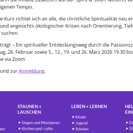
eigenen Tempo.
-Kurs richtet sich an alle, die christliche Spiritualität neu 
nd angesichts ökologischer Krisen nach Orientierung, Tie
 suchen.
trägt – Ein spiritueller Entdeckungsweg durch die Passionsz
g, 26. Februar sowie 5., 12., 19. und 26. März 2026 19.30 bis
ne via Zoom
und zur
Anmeldung
.
STAUNEN +
LEBEN + LERNEN
HEL
LAUSCHEN
EI
Kinder
Singen und Musizieren
Ge
Jugend
Kirchen und -cafés
Di
ben
Schulen