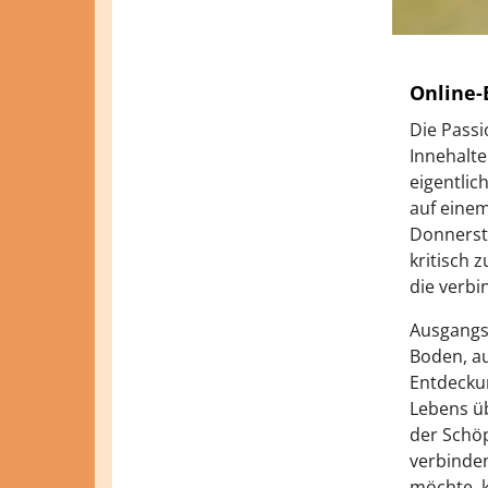
Online-
Die Passi
Innehalte
eigentlic
auf einem
Donnersta
kritisch 
die verbi
Ausgangsp
Boden, au
Entdeckun
Lebens üb
der Schö
verbinden
möchte, k