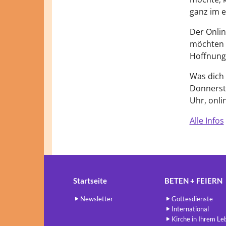
ganz im 
Der Online
möchten u
Hoffnung
Was dich 
Donnersta
Uhr, onli
Alle Infos
Startseite
BETEN + FEIERN
Newsletter
Gottesdienste
International
Kirche in Ihrem Le