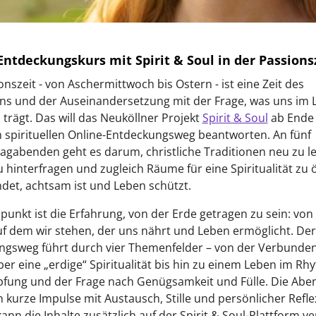
Entdeckungskurs mit Spirit & Soul in der Passions
onszeit - von Aschermittwoch bis Ostern - ist eine Zeit des
ns und der Auseinandersetzung mit der Frage, was uns im 
h trägt. Das will das Neuköllner Projekt
Spirit & Soul
ab Ende
 spirituellen Online-Entdeckungsweg beantworten. An fünf
gabenden geht es darum, christliche Traditionen neu zu le
zu hinterfragen und zugleich Räume für eine Spiritualität zu 
ndet, achtsam ist und Leben schützt.
unkt ist die Erfahrung, von der Erde getragen zu sein: vo
f dem wir stehen, der uns nährt und Leben ermöglicht. Der
gsweg führt durch vier Themenfelder – von der Verbundenh
er eine „erdige“ Spiritualität bis hin zu einem Leben im R
pfung und der Frage nach Genügsamkeit und Fülle. Die Abe
 kurze Impulse mit Austausch, Stille und persönlicher Refle
ann die Inhalte zusätzlich auf der Spirit & Soul-Plattform ve