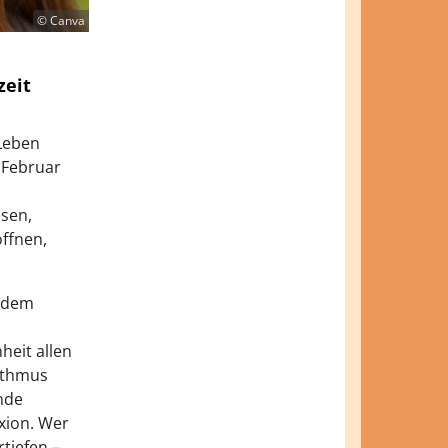
© Canva
zeit
Leben
 Februar
sen,
öffnen,
n dem
eit allen
hythmus
nde
xion. Wer
rtiefen –