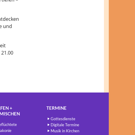
entdecken
fe und
eit
 21.00
FEN +
TERMINE
NMISCHEN
Gottesdienste
flüchtete
Digitale Termine
akonie
Musik in Kirchen