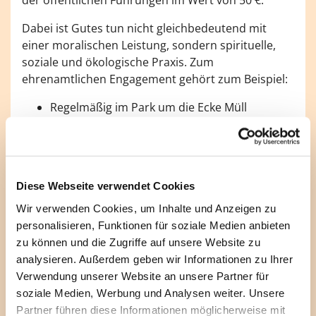
Dabei ist Gutes tun nicht gleichbedeutend mit
einer moralischen Leistung, sondern spirituelle,
soziale und ökologische Praxis. Zum
ehrenamtlichen Engagement gehört zum Beispiel:
Regelmäßig im Park um die Ecke Müll
sammeln
In Trockenperioden den Straßenbaum vorm
Haus gießen
Eine Lesepatenschaft für Kinder an einer
Diese Webseite verwendet Cookies
Grundschule übernehmen
Ehrenamtliches Engagement im
Wir verwenden Cookies, um Inhalte und Anzeigen zu
Hospizdienst
personalisieren, Funktionen für soziale Medien anbieten
Den eigenen Balkon insektenfreundlich
zu können und die Zugriffe auf unsere Website zu
bepflanzen
analysieren. Außerdem geben wir Informationen zu Ihrer
Älteren Nachbar:innen bei Besorgungen
Verwendung unserer Website an unsere Partner für
helfen
soziale Medien, Werbung und Analysen weiter. Unsere
Beteiligung an Aktionen wie »Fridays for
Partner führen diese Informationen möglicherweise mit