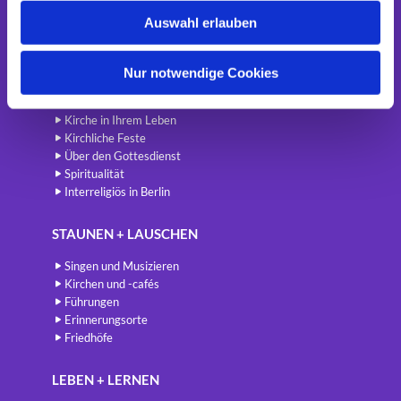
w
Newsletter
Auswahl erlauben
a
h
BETEN + FEIERN
l
Nur notwendige Cookies
Gottesdienste
International
Kirche in Ihrem Leben
Kirchliche Feste
Über den Gottesdienst
Spiritualität
Interreligiös in Berlin
STAUNEN + LAUSCHEN
Singen und Musizieren
Kirchen und -cafés
Führungen
Erinnerungsorte
Friedhöfe
LEBEN + LERNEN