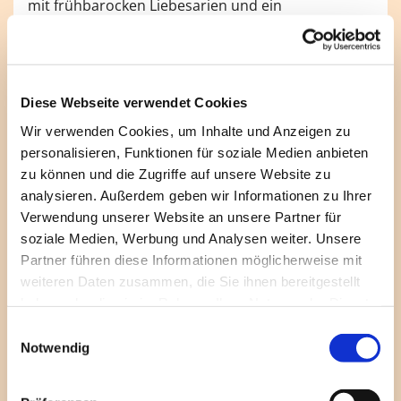
mit frühbarocken Liebesarien und ein
Kammerchor stimmt das „Hohelied der Liebe“ an.
Diese Webseite verwendet Cookies
Wir verwenden Cookies, um Inhalte und Anzeigen zu
personalisieren, Funktionen für soziale Medien anbieten
zu können und die Zugriffe auf unsere Website zu
analysieren. Außerdem geben wir Informationen zu Ihrer
Verwendung unserer Website an unsere Partner für
soziale Medien, Werbung und Analysen weiter. Unsere
Partner führen diese Informationen möglicherweise mit
weiteren Daten zusammen, die Sie ihnen bereitgestellt
haben oder die sie im Rahmen Ihrer Nutzung der Dienste
gesammelt haben.
E
Notwendig
i
n
w