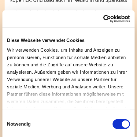
Ist ja auch ein ziemliches Spektakel: ein ganzer
Posaunenchor auf vier Rädern – auf einem Cabrio-
Doppeldeckerbus! Der Bus hält einfach dort, wo
viele Menschen sind. Auch vor Krankenhäusern,
Diese Webseite verwendet Cookies
Weihnachtsmärkten, Gemeindehäusern, Kirchen,
Einkaufszentren – flugs verteilen fleißige Hände die
Wir verwenden Cookies, um Inhalte und Anzeigen zu
Liederhefte: Überraschung, Mitsingen, Applaus!
personalisieren, Funktionen für soziale Medien anbieten
zu können und die Zugriffe auf unsere Website zu
Hier die Termine für den Advent 2024: Am Freitag,
analysieren. Außerdem geben wir Informationen zu Ihrer
29. November 2024, gehen die Busse in
Verwendung unserer Website an unsere Partner für
Charlottenburg-Wilmersdorf, Spandau und
soziale Medien, Werbung und Analysen weiter. Unsere
Neukölln auf Tour, in Lichtenberg, Marzahn-
Partner führen diese Informationen möglicherweise mit
Hellersdorf und Treptow-Köpenick am Freitag, 20.
weiteren Daten zusammen, die Sie ihnen bereitgestellt
Dezember 2024.
haben oder die sie im Rahmen Ihrer Nutzung der Dienste
gesammelt haben.
Die genauen Stationen und Zeiten finden Sie hier:
E
Für
Charlottenburg-Wilmersdorf
Notwendig
i
Für
Lichtenberg, Marzahn-Hellersdorf, Treptow-
n