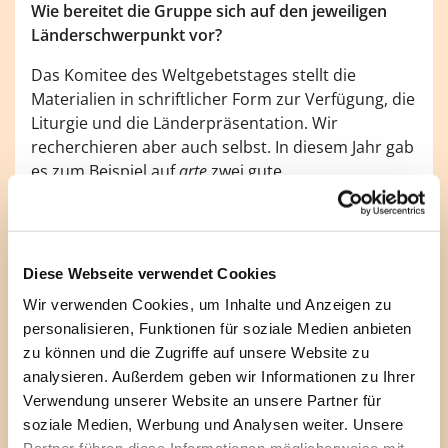
Wie bereitet die Gruppe sich auf den jeweiligen
Länderschwerpunkt vor?
Das Komitee des Weltgebetstages stellt die
Materialien in schriftlicher Form zur Verfügung, die
Liturgie und die Länderpräsentation. Wir
recherchieren aber auch selbst. In diesem Jahr gab
es zum Beispiel auf
arte
zwei gute
Kulturreportagen über Nigeria, etwa zu den Benin-
Bronzen. Und wir laden jemanden ein, der aus
dem Land kommt. Dieses Jahr hat uns eine
nigerianische Ärztin, die dort studiert hat und
Diese Webseite verwendet Cookies
später nach Deutschland gekommen ist, über ihre
Wir verwenden Cookies, um Inhalte und Anzeigen zu
beruflichen und persönlichen Erfahrungen in
personalisieren, Funktionen für soziale Medien anbieten
Nigeria berichtet. Es geht bei dem Weltgebetstag
zu können und die Zugriffe auf unsere Website zu
immer um die Frauen vor Ort, mit welchen Hürden
analysieren. Außerdem geben wir Informationen zu Ihrer
und Hindernissen sie im Alltag kämpfen, welche
Verwendung unserer Website an unsere Partner für
Probleme sie haben.
soziale Medien, Werbung und Analysen weiter. Unsere