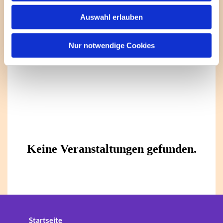
w
Auswahl erlauben
a
h
l
Nur notwendige Cookies
Startseite