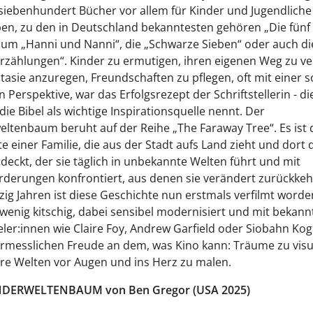
siebenhundert Bücher vor allem für Kinder und Jugendliche
en, zu den in Deutschland bekanntesten gehören „Die fünf
 um „Hanni und Nanni“, die „Schwarze Sieben“ oder auch di
zählungen“. Kinder zu ermutigen, ihren eigenen Weg zu ve
tasie anzuregen, Freundschaften zu pflegen, oft mit einer so
n Perspektive, war das Erfolgsrezept der Schriftstellerin - di
die Bibel als wichtige Inspirationsquelle nennt. Der
tenbaum beruht auf der Reihe „The Faraway Tree“. Es ist 
e einer Familie, die aus der Stadt aufs Land zieht und dort 
eckt, der sie täglich in unbekannte Welten führt und mit
derungen konfrontiert, aus denen sie verändert zurückke
zig Jahren ist diese Geschichte nun erstmals verfilmt worde
 wenig kitschig, dabei sensibel modernisiert und mit bekann
ler:innen wie Claire Foy, Andrew Garfield oder Siobahn Ko
rmesslichen Freude an dem, was Kino kann: Träume zu visu
re Welten vor Augen und ins Herz zu malen.
DERWELTENBAUM von Ben Gregor (USA 2025)