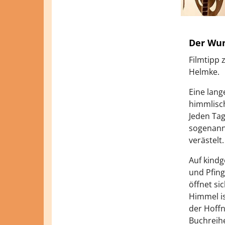
Der Wun
Filmtipp 
Helmke.
Eine lang
himmlisch
Jeden Tag
sogenannt
verästelt.
Auf kind
und Pfing
öffnet si
Himmel is
der Hoffn
Buchreihe