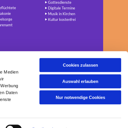
Gottesdienste
flüchtete
Digitale Termine
akonie
Musik in Kirchen
elsorge
Kultur kostenfrei
hrenamt
Cookies zulassen
le Medien
ir
Auswahl erlauben
, Werbung
ren Daten
Nur notwendige Cookies
ienste