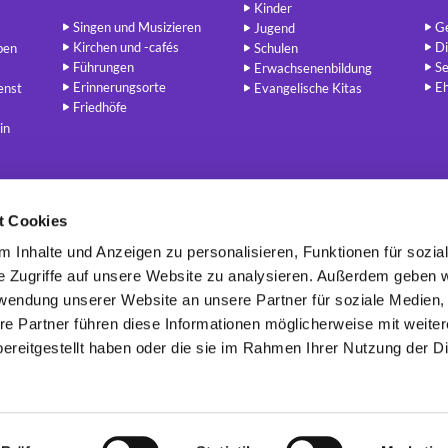
Kinder
Singen und Musizieren
Ge
Jugend
Kirchen und -cafés
Di
ben
Schulen
Führungen
Se
Erwachsenenbildung
Erinnerungsorte
E
enst
Evangelische Kitas
Friedhöfe
in
t Cookies
Berlin - Evangelisch
redaktion@berlin-evangelisch.de


 Inhalte und Anzeigen zu personalisieren, Funktionen für sozia
e Zugriffe auf unsere Website zu analysieren. Außerdem geben w
rwendung unserer Website an unsere Partner für soziale Medien
re Partner führen diese Informationen möglicherweise mit weite
Kontaktinformatione
n
Cookie-Richtlinie
Impressum
Erklärung zur Barrierefreiheit
ereitgestellt haben oder die sie im Rahmen Ihrer Nutzung der D

Datenschutzerklärung
ChurchDesk-Login