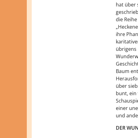
hat über 
geschrieb
die Reihe
„Heckener
ihre Phan
karitative
übrigens 
Wunderwel
Geschicht
Baum entd
Herausfor
über sieb
bunt, ein
Schauspie
einer une
und ande
DER WUN