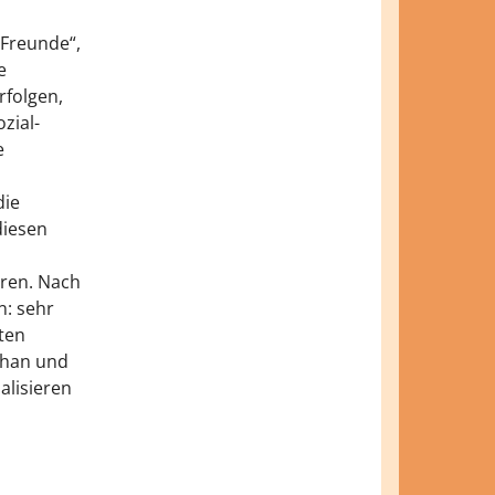
 Freunde“,
e
rfolgen,
zial-
e
die
diesen
hren. Nach
n: sehr
ten
ghan und
alisieren