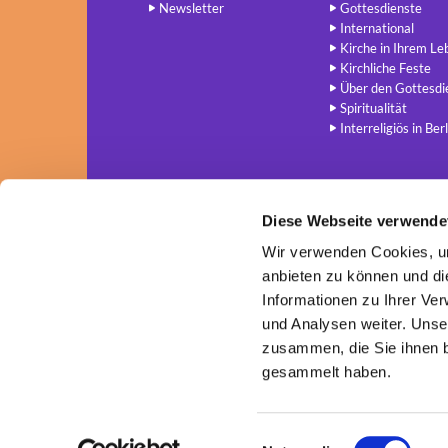
Newsletter
Gottesdienste
International
Kirche in Ihrem Le
Kirchliche Feste
Über den Gottesdi
Spiritualität
Interreligiös in Berl
Diese Webseite verwende
Wir verwenden Cookies, um
anbieten zu können und di
Informationen zu Ihrer Ve
und Analysen weiter. Unse
zusammen, die Sie ihnen b
gesammelt haben.
E