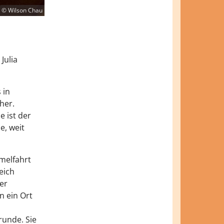
© Wilson Chau
Julia
 in
her.
e ist der
e, weit
melfahrt
eich
er
n ein Ort
runde. Sie