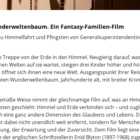
derweltenbaum. Ein Fantasy-Familien-Film
zu Himmelfahrt und Pfingsten von Generalsuperintendentin 
e Treppe von der Erde in den Himmel. Neugierig darauf, was
en Welten auf sie wartet, steigen drei Kinder höher und hö
 öffnet sich ihnen eine neue Welt. Ausgangspunkt ihrer Reis
en Wunderweltenbaum. Jahrhunderte alt, mit breiter Kron
gemäße Weise nimmt der gleichnamige Film auf, was an Him
sten geschieht: Himmel und Erde verbinden sich – und zugl
ch eine ganz andere Dimension des Glaubens und Lebens. D
t dabei nicht unendlich weit entfernt, sondern für Mensche
ung, der Erwartung und der Zuversicht. Dem Film liegt eine
 der englischen Schriftstellerin Enid Blyton (1897-1968) zug