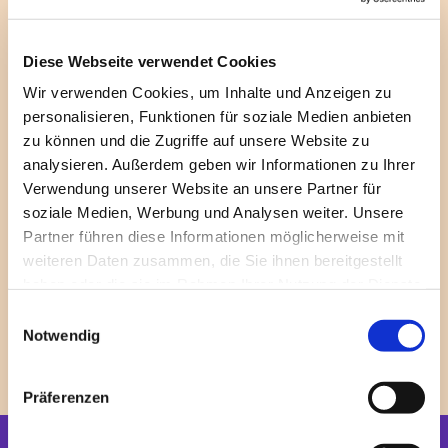
und gelebte Homo-, Bisexualität und
Transgeschlechtlichkeit nicht ausschließen", sagen
Diese Webseite verwendet Cookies
Monika und Joshua, die die neue queere Initiative
ins Leben gerufen haben. "Diesen Glauben
Wir verwenden Cookies, um Inhalte und Anzeigen zu
möchten wir in unserer Kirche gemeinsam mit
personalisieren, Funktionen für soziale Medien anbieten
anderen leben". Dazu laden sie in regelmäßigen
zu können und die Zugriffe auf unsere Website zu
Treffen zweimal im Monat ein.
analysieren. Außerdem geben wir Informationen zu Ihrer
Einmal live zu Café und Keksen und einmal mit
Verwendung unserer Website an unsere Partner für
Thema digital. Alle Menschen, die dazukommen
soziale Medien, Werbung und Analysen weiter. Unsere
möchten, sind eingeladen und können Kontakt mit
Partner führen diese Informationen möglicherweise mit
den beiden aufnehmen.
weiteren Daten zusammen, die Sie ihnen bereitgestellt
haben oder die sie im Rahmen Ihrer Nutzung der Dienste
Kontakt :
Berlin@zwischenraum.
net (Monika und
gesammelt haben.
E
Joshua)
Notwendig
i
n
w
Präferenzen
i
l